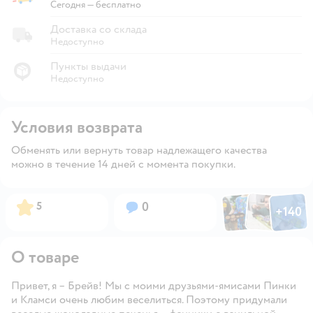
Экспресс-доставка из магазина
Сегодня
—
бесплатно
Доставка со склада
Недоступно
Пункты выдачи
Недоступно
Условия возврата
Обменять или вернуть товар надлежащего качества
можно в течение 14 дней с момента покупки.
Фото по
Фото пользовател
Фото пользо
Рейтинг:
Вопросов:
5
0
+
140
Открыть га
О товаре
Привет, я – Брейв! Мы с моими друзьями-ямисами Пинки
и Кламси очень любим веселиться. Поэтому придумали