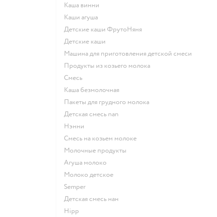
каша винни
каши агуша
Детские каши ФрутоНяня
детские каши
машина для приготовления детской смеси
продукты из козьего молока
смесь
каша безмолочная
пакеты для грудного молока
детская смесь nan
нэнни
смесь на козьем молоке
молочные продукты
агуша молоко
молоко детское
semper
детская смесь нан
hipp