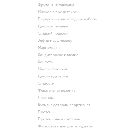
фрутоняня говядина
мясное пюре детское
подарочные шоколадные наборы
детское печенье
сладкий подарок
зефир маршмеллоу
мармеладки
кондитерское изделие
конфеты
мюсли батончик
детские десерты
сладости
жевательная резинка
леденцы
Бутылка для воды спортивная
Протеин
Протеиновый коктейль
Жиросжигатели для похудения