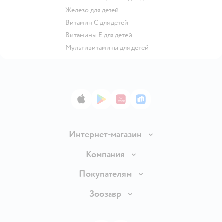
Железо для детей
Витамин С для детей
Витамины Е для детей
Мультивитамины для детей
App Store
Google Play
AppGallery
RuStore
Интернет-магазин
Доставка и оплата
Компания
Продавать в Детском мире
О компании
Покупателям
Обмен и возврат товара
Раскрытие информации
Бонусные карты
Зоозавр
Правила продажи
Инвесторам
Электронные подарочные карты
Промокоды
Товары для кошек
Пресс-центр
Подарочные карты
Политика конфиденциальности