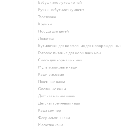
бабушкино лукошко чай
ручки на бутылочку авент
тарелочка
кружки
посуда для детей
ложечка
бутылочки для кормления для новорожденных
готовое питание для кормящих мам
смесь для кормящих мам
Мультизлаковые каши
Каши рисовые
Пшенные каши
овсянные каши
детская манная каша
детская гречневая каша
каша семпер
флер альпин каша
малютка каша