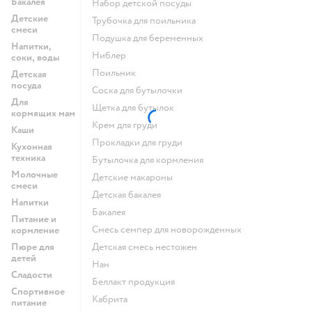
Бакалея
набор детской посуды
Детские
трубочка для поильника
смеси
подушка для беременных
Напитки,
ниблер
соки, воды
поильник
Детская
посуда
соска для бутылочки
Для
щетка для бутылок
кормящих мам
крем для груди
Каши
прокладки для груди
Кухонная
техника
бутылочка для кормления
Молочные
детские макароны
смеси
детская бакалея
Напитки
бакалея
Питание и
смесь семпер для новорожденных
кормление
Пюре для
детская смесь нестожен
детей
нан
Сладости
беллакт продукция
Спортивное
кабрита
питание