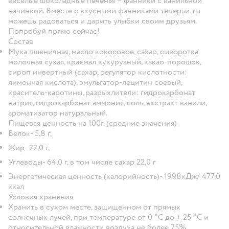
веселые шоколадные печенья – фанники с ванильной
начинкой. Вместе с вкусными фанниками теперьи ты
можешь радоваться и дарить улыбки своим друзьям.
Попробуй прямо сейчас!
Состав
Мука пшеничная, масло кокосовое, сахар, сыворотка
молочная сухая, крахмал кукурузный, какао-порошок,
сироп инвертный (сахар, регулятор кислотности:
лимонная кислота), эмульгатор-лецитин соевый,
краситель-каротины, разрыхлители: гидрокарбонат
натрия, гидрокарбонат аммония, соль, экстракт ванили,
ароматизатор натуральный.
Пищевая ценность на 100г. (средние значения)
Белок- 5,8 г,
Жир- 22,0 г,
Углеводы- 64,0 г, в том числе сахар 22,0 г
Энергетическая ценность (калорийность)- 1998кДж/ 477,0
ккал
Условия хранения
Хранить в сухом месте, защищенном от прямых
солнечных лучей, при температуре от 0 °С до + 25 °С и
относительной влажности воздуха не более 75%.