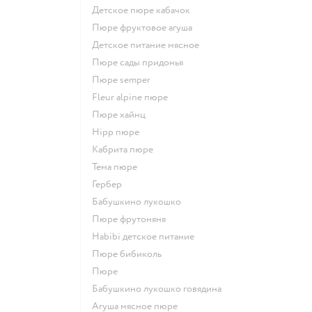
детское пюре кабачок
пюре фруктовое агуша
детское питание мясное
пюре сады придонья
пюре semper
fleur alpine пюре
пюре хайнц
hipp пюре
кабрита пюре
тема пюре
гербер
бабушкино лукошко
пюре фрутоняня
habibi детское питание
пюре бибиколь
пюре
бабушкино лукошко говядина
агуша мясное пюре