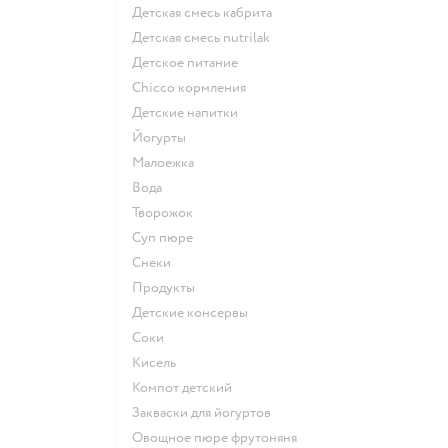
детская смесь кабрита
детская смесь nutrilak
детское питание
chicco кормления
детские напитки
йогурты
малоежка
Вода
творожок
суп пюре
Снеки
Продукты
детские консервы
Соки
кисель
компот детский
Закваски для йогуртов
овощное пюре фрутоняня