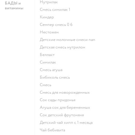
нутрилак
БАДЫ и
витамины
смесь симилак 1
киндер
семпер смесь 0 6
нестожен
Детские молочные смеси nan
детская смесь нутрилон
беллакт
симилак
смесь агуша
бибиколь смесь
смесь
смесь для новорожденных
сок сады придонья
агуша сок для беременных
сок детский фрутоняня
детский чай хипп с 1 месяца
чай бебивита