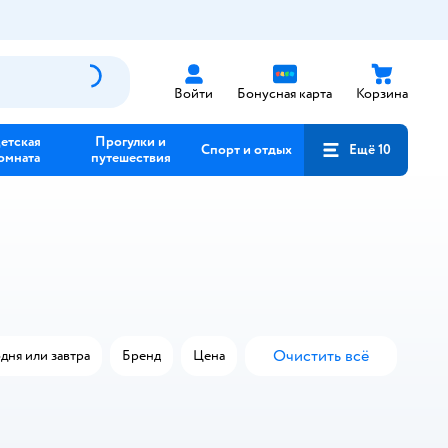
Войти
Бонусная карта
Корзина
етская
Прогулки и
Спорт и отдых
Ещё 10
омната
путешествия
Очистить всё
дня или завтра
Бренд
Цена