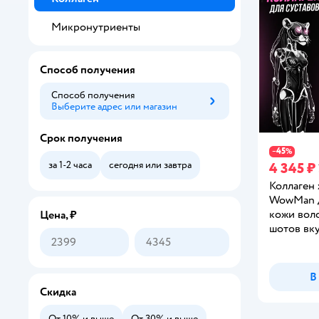
Микронутриенты
Способ получения
Способ получения
Выберите адрес или магазин
Способ получения
Срок получения
45
−
%
за 1-2 часа
сегодня или завтра
4 345 ₽
Коллаген
WowMan д
кожи воло
Цена, ₽
шотов вк
В
Скидка
От 10% и выше
От 30% и выше