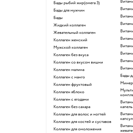
Витам
Бады рыбий жир(омега 3)
Витам
Бады для мужчин
Витам
Бады
Витам
Жидкий коллаген
Витам
Жевательный коллаген
Витам
Коллаген женский
Витам
Мужской коллаген
Вита
Коллаген без вкуса
Витам
Коллаген со вкусом вишни
Витам
Коллаген малина
Бады 
Коллаген с манго
Мине
Коллаген фруктовый
Мультивитамины и витаминные
Коллаген яблоко
компле
Коллаген с ягодами
Витамины для детей в виде
Коллаген без сахара
капель
Витамины для детей в виде
Коллаген для волос и ногтей
капсул
Коллаген для костей и суставов
Витамины для детей в
Коллаген для омоложения
жевате