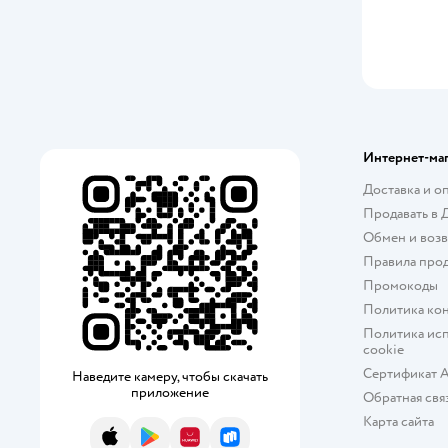
чернослив
яблоко
ягоды
Интернет-ма
Доставка и о
Продавать в 
Обмен и возв
Правила про
Промокоды
Политика ко
Политика исп
cookie
Сертификат 
Наведите камеру, чтобы скачать
приложение
Обратная свя
Карта сайта
App Store
Google Play
AppGallery
RuStore