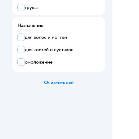
груша
дыня
Назначение
имбирь
для волос и ногтей
кокос
для костей и суставов
лимон
омоложение
личи
манго
Очистить всё
морковь
мультифрукт
фруктовый
цитрусовый