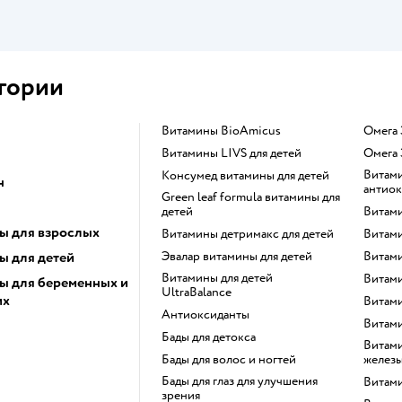
гории
Витамины BioAmicus
Омега
Витамины LIVS для детей
Омега 
Витамины содержащие
Консумед витамины для детей
н
антио
Green leaf formula витамины для
детей
Витам
ы для взрослых
Витамины детримакс для детей
Витам
ы для детей
Эвалар витамины для детей
Витам
Витамины для детей
Витам
ы для беременных и
UltraBalance
их
Витам
Антиоксиданты
Витам
Бады для детокса
Витамины для щитовидной
Бады для волос и ногтей
желез
Бады для глаз для улучшения
Витам
зрения