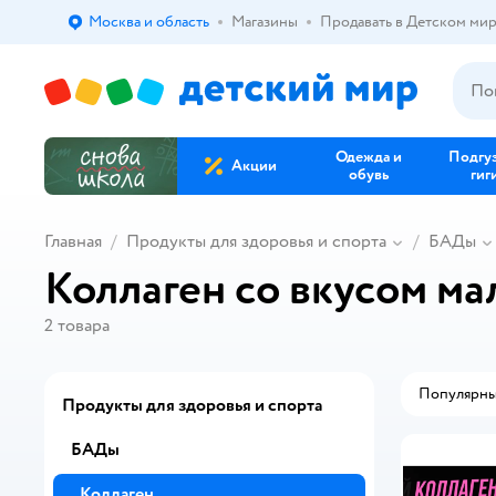
Москва и область
Магазины
Продавать в Детском ми
Выбор адреса доставки.
Одежда и
Подгу
Акции
обувь
гиг
Главная
Продукты для здоровья и спорта
БАДы
Коллаген со вкусом м
2
товара
Популярн
Продукты для здоровья и спорта
БАДы
Коллаген