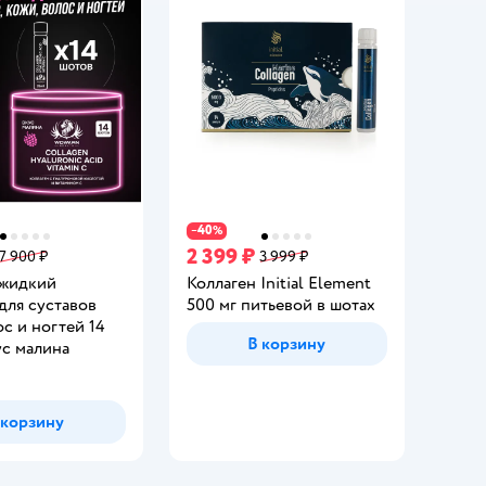
40
−
%
2 399 ₽
7 900 ₽
3 999 ₽
 жидкий
Коллаген Initial Element
ля суставов
500 мг питьевой в шотах
с и ногтей 14
В корзину
ус малина
 корзину