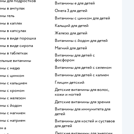
ины для подростков
Витамины е для детей
ины в ампулах
Омега 3 для детей
ины гель
Витамины с цинком для детей
ины в каплях
Кальций для детей
ины в капсулах
Железо для детей
ины в виде порошка
Витамины с йодом для детей
ины в виде сиропа
Магний для детей
ины в таблетках
Витамины для детей с
фосфором
тельные витамины
Витамины для детей с селеном
ины с медю
Витамины для детей с калием
ины с цинком
Глицин детский
ины с кальцием
Детские витамины для волос,
мины с хромом
кожи и ногтей
ины с железом
Детские витамины для зрения
ины с йодом
Витамины для иммунитета для
ины с магнием
детей
ины с натрием
Витамины для костей и суставов
для детей
ин a
Детские витамины для энергии