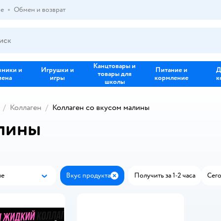
ре
Обмен и возврат
Канцтовары и
зники и
Игрушки и
Питание и
Д
товары для
иена
игры
кормление
к
школы
Коллаген
Коллаген со вкусом малины
алины
ые
Вкус продукта
Получить за 1-2 часа
Сего
Популярные
Закрыть