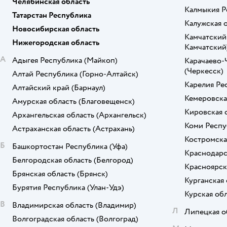
Челябинская область
Калмыкия Р
Татарстан Республика
Калужская 
Новосибирская область
Камчатский
Нижегородская область
Камчатский
А
Адыгея Республика
(Майкоп)
Карачаево-
(Черкесск)
Алтай Республика
(Горно-Алтайск)
Карелия Ре
Алтайский край
(Барнаул)
Кемеровска
Амурская область
(Благовещенск)
Кировская 
Архангельская область
(Архангельск)
Коми Респу
Астраханская область
(Астрахань)
Костромска
Б
Башкортостан Республика
(Уфа)
Краснодарс
Белгородская область
(Белгород)
Красноярск
Брянская область
(Брянск)
Курганская 
Бурятия Республика
(Улан-Удэ)
Курская об
В
Владимирская область
(Владимир)
Л
Липецкая о
Волгоградская область
(Волгоград)