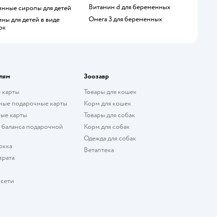
Витамин d для беременных
инные сиропы для детей
Омега 3 для беременных
ок
лям
Зоозавр
 карты
Товары для кошек
ные подарочные карты
Корм для кошек
ые карты
Товары для собак
 баланса подарочной
Корм для собак
Одежда для собак
окка
Ветаптека
врата
 сети