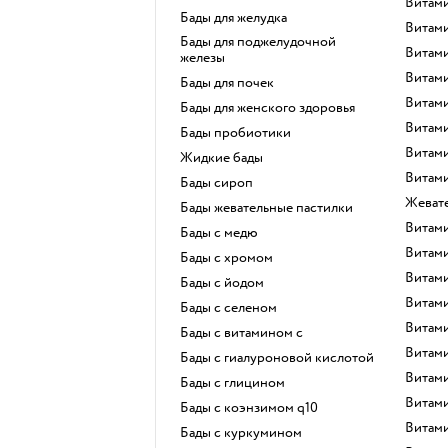
Витам
Бады для желудка
Витам
Бады для поджелудочной
Витам
железы
Витам
Бады для почек
Витам
Бады для женского здоровья
Витам
Бады пробиотики
Витам
Жидкие бады
Витам
Бады сироп
Жева
Бады жевательные пастилки
Витам
Бады с медю
Витам
Бады с хромом
Витам
Бады с йодом
Вита
Бады с селеном
Витам
Бады с витамином c
Витам
Бады с гиалуроновой кислотой
Витам
Бады с глицином
Витам
Бады с коэнзимом q10
Витам
Бады с куркумином