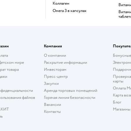
Коллаген
Витам
Омега 3 в капсулах
Витамины для детей в виде
таблет
газин
Компания
Покупате
плата
О компании
Бонусные
Детском мире
Раскрытие информации
Электрон
рат товара
Инвесторам
Подарочн
дажи
Пресс-центр
Проверка
карты
Закупки
Оплата М
нфиденциальности
Аренда торговых помещений
Карта воз
ользования файлов
Горячая линия безопасности
Блог
Вакансии
АКИТ
Магазины
Контакты
зь