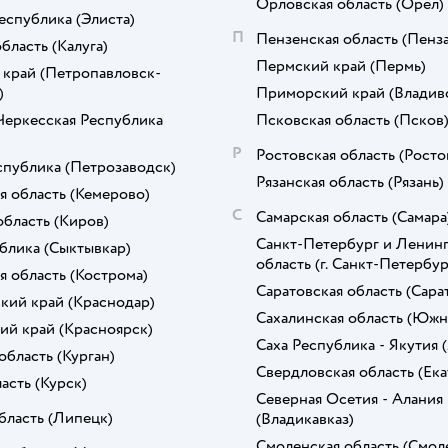
Орловская область
(Орёл)
еспублика
(Элиста)
П
Пензенская область
(Пенза
область
(Калуга)
Пермский край
(Пермь)
 край
(Петропавловск-
)
Приморский край
(Владив
Черкесская Республика
Псковская область
(Псков
Р
Ростовская область
(Росто
спублика
(Петрозаводск)
Рязанская область
(Рязань)
я область
(Кемерово)
С
Самарская область
(Самара
область
(Киров)
Санкт-Петербург и Ленинг
блика
(Сыктывкар)
область
(г. Санкт-Петербур
я область
(Кострома)
Саратовская область
(Сара
кий край
(Краснодар)
Сахалинская область
(Южн
ий край
(Красноярск)
Саха Республика - Якутия
область
(Курган)
Свердловская область
(Ек
ласть
(Курск)
Северная Осетия - Алания
бласть
(Липецк)
(Владикавказ)
Смоленская область
(Смол