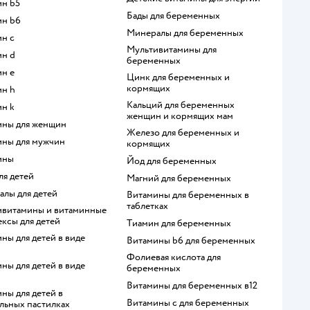
ин b5
Бады для беременных
ин b6
Минералы для беременных
ин c
Мультивитамины для
ин d
беременных
ин e
Цинк для беременных и
кормящих
ин h
Кальций для беременных
ин k
женщин и кормящих мам
мины для женщин
Железо для беременных и
ины для мужчин
кормящих
ины
Йод для беременных
для детей
Магний для беременных
ралы для детей
Витамины для беременных в
таблетках
ксы для детей
Тиамин для беременных
Витамины b6 для беременных
Фолиевая кислота для
беременных
Витамины для беременных в12
Витамины c для беременных
льных пастилках