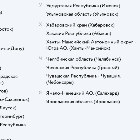
У
Удмуртская Республика
(Ижевск)
)
Ульяновская область
(Ульяновск)
Х
Хабаровский край
(Хабаровск)
осток)
Хакасия Республика
(Абакан)
)
Ханты-Мансийский Автономный округ -
Югра АО.
(Ханты-Мансийск)
в-на-Дону)
Ч
Челябинская область
(Челябинск)
Чеченская Республика
(Грозный)
)
Чувашская Республика - Чувашия.
радская
(Чебоксары)
г)
тов)
Я
Ямало-Ненецкий АО.
(Салехард)
о-Сахалинск)
Ярославская область
(Ярославль)
(Якутск)
атеринбург)
 Республика
енск)