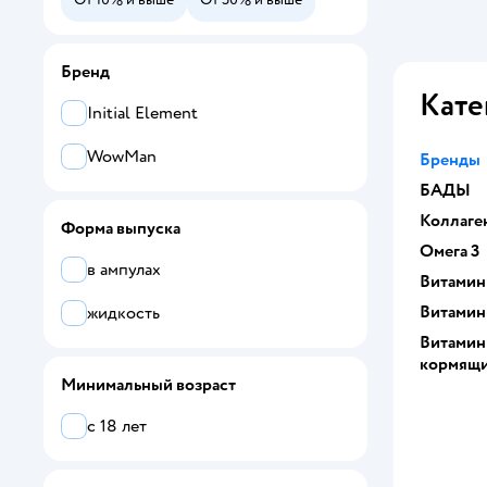
Бренд
Кате
Initial Element
WowMan
Бренды
БАДЫ
Коллаге
Форма выпуска
Омега 3
в ампулах
Витамин
Витамин
жидкость
Витамин
кормящ
Минимальный возраст
с 18 лет