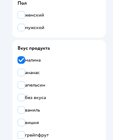
Пол
женский
мужской
Вкус продукта
малина
ананас
апельсин
без вкуса
ваниль
вишня
грейпфрут