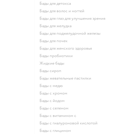
Бады для детокса
Бады для волос и ногтей
Бады для глаз для улучшения зрения
Бады для желудка
Бады для поджелудочной железы
Бады для почек
Бады для женского здоровья
Бады пробиотики
Жидкие бады
Бады сироп
Бады жевательные пастилки
Бады с медю
Бады с хромом
Бады с йодом
Бады с селеном
Бады с витамином c
Бады с гиалуроновой кислотой
Бады с глицином