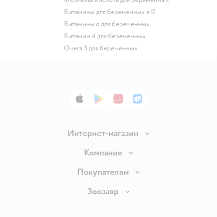
Витамины для беременных в12
Витамины c для беременных
Витамин d для беременных
Омега 3 для беременных
App Store
Google Play
AppGallery
RuStore
Интернет-магазин
Доставка и оплата
Компания
Продавать в Детском мире
О компании
Покупателям
Обмен и возврат товара
Раскрытие информации
Бонусные карты
Зоозавр
Правила продажи
Инвесторам
Электронные подарочные карты
Промокоды
Товары для кошек
Пресс-центр
Подарочные карты