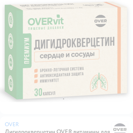
OVER
Дигидрокверцетин OVER витамины для
O