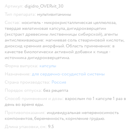
Скопировать код товара
Артикул:
digidro_OVERvit_30
Тип препарата:
мультивитамины
Состав:
носитель - микрокристаллическая целлюлоза,
твердая желатиновая капсула, дигидрокверцетин
(экстракт древесины лиственницы сибирской), агенты
антислеживающие: магниевая соль стеариновой кислоты,
диоксид кремния аморфный. Область применения: в
качестве биологически активной добавки к пище -
источника дигидрокверцетина.
Форма выпуска:
капсулы
Назначение:
для сердечно-сосудистой системы
Страна производства:
Россия
Порядок отпуска:
без рецепта
Способ применения и дозы:
взрослым по 1 капсуле 1 раз в
день во время еды.
Противопоказания:
индивидуальная непереносимость
компонентов, беременность, кормление грудью.
Длина упаковки, см:
9.5