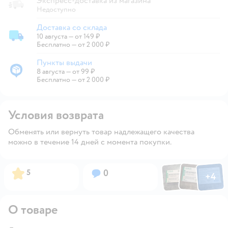
Экспресс-доставка из магазина
Недоступно
Доставка со склада
10 августа
—
от 149 ₽
Доставка со склада
Бесплатно — от 2 000 ₽
Пункты выдачи
8 августа
—
от 99 ₽
Пункты выдачи
Бесплатно — от 2 000 ₽
Условия возврата
Обменять или вернуть товар надлежащего качества
можно в течение 14 дней с момента покупки.
Фото по
Фото пользовател
Фото пользо
Рейтинг:
Вопросов:
5
0
+
4
Открыть га
О товаре