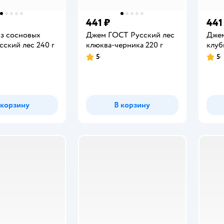
441 ₽
441
из сосновых
Джем ГОСТ Русский лес
Джем
сский лес 240 г
клюква-черника 220 г
клуб
5
5
Рейтинг:
Рейт
 корзину
В корзину