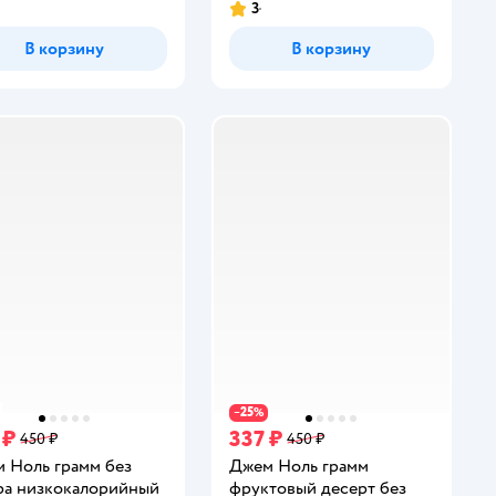
3
инг:
Рейтинг:
В корзину
В корзину
25
−
%
 ₽
337 ₽
450 ₽
450 ₽
 Ноль грамм без
Джем Ноль грамм
ра низкокалорийный
фруктовый десерт без