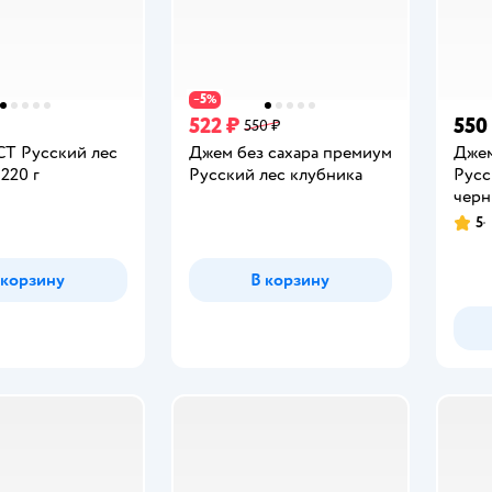
5
−
%
522 ₽
550
550 ₽
Т Русский лес
Джем без сахара премиум
Джем
220 г
Русский лес клубника
Русс
черн
5
Рейт
 корзину
В корзину