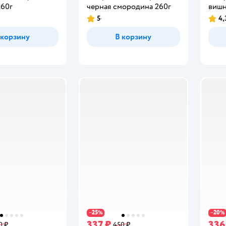
260г
черная смородина 260г
вишн
5
4,
Рейтинг:
Рейт
 корзину
В корзину
25
20
−
%
−
%
337 ₽
336
0 ₽
450 ₽