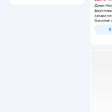
Джем Нол
фруктовы
сахара н
Gourmet 
апельсин 
В