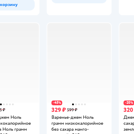
 корзину
45
20
−
%
−
%
329 ₽
320
5 ₽
599 ₽
джем Ноль
Варенье-джем Ноль
Джем
зкокалорийное
грамм низкокалорийное
саха
а Ноль грамм
без сахара манго-
земл