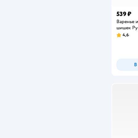
539 ₽
Варенье 
шишек Ру
4,6
Рейтинг:
В