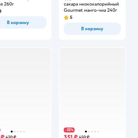
я 260г
сахара низкокалорийный
Gourmet манго-чиа 240г
3
инг:
5
Рейтинг:
В корзину
В корзину
22
−
%
 ₽
351 ₽
420 ₽
450 ₽