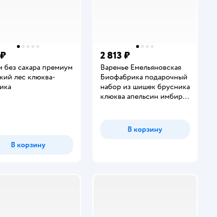
 ₽
2 813 ₽
 без сахара премиум
Варенье Емельяновская
кий лес клюква-
Биофабрика подарочный
ика
набор из шишек брусника
клюква апельсин имбирь
инг:
по 250 гр
В корзину
В корзину