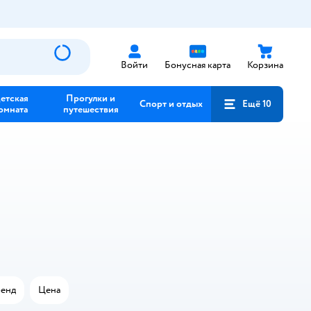
Войти
Бонусная карта
Корзина
етская
Прогулки и
Спорт и отдых
Ещё 10
омната
путешествия
енд
Цена