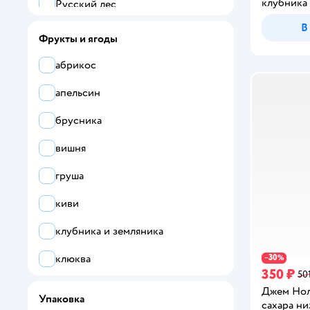
клубника
Русский лес
В
Фрукты и ягоды
абрикос
апельсин
брусника
вишня
груша
киви
клубника и земляника
клюква
30
−
%
350 ₽
50
малина
Джем Нол
Упаковка
сахара н