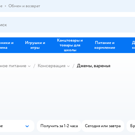
ре
Обмен и возврат
Канцтовары и
зники и
Игрушки и
Питание и
Д
товары для
иена
игры
кормление
к
школы
ное питание
Консервация
Джемы, варенья
ые
Получить за 1-2 часа
Сегодня или завтра
Бр
Популярные