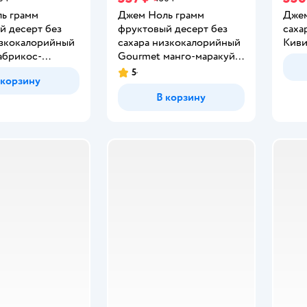
ь грамм
Джем Ноль грамм
Джем
й десерт без
фруктовый десерт без
саха
изкокалорийный
сахара низкокалорийный
Киви
абрикос-
Gourmet манго-маракуйя
240г
240г
5
Рейтинг:
 корзину
В корзину