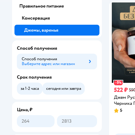
Правильное питание
Консервация
Джемы, варенья
Способ получения
Способ получения
Выберите адрес или магазин
Способ получения
Срок получения
5
−
%
за 1-2 часа
сегодня или завтра
522 ₽
550
Джем Рус
Черника 
Цена, ₽
5
Рейтинг: