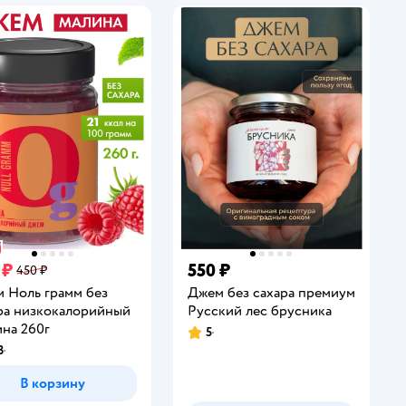
 ₽
550 ₽
450 ₽
 Ноль грамм без
Джем без сахара премиум
ра низкокалорийный
Русский лес брусника
на 260г
5
Рейтинг:
3
инг:
В корзину