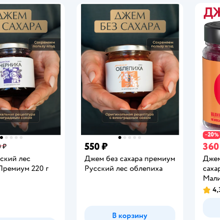
20
−
%
550 ₽
360
 ₽
ский лес
Джем без сахара премиум
Джем
Премиум 220 г
Русский лес облепиха
саха
Мали
4,
Рейт
В корзину