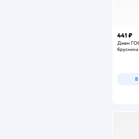
441 ₽
Джем ГОС
брусника 
В