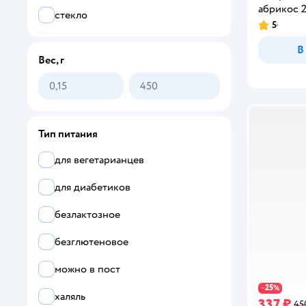
манго
абрикос 
стекло
5
Рейтинг:
персик
В
смородина
Вес, г
черника
Тип питания
для вегетарианцев
для диабетиков
безлактозное
безглютеновое
можно в пост
25
−
%
халяль
337 ₽
45