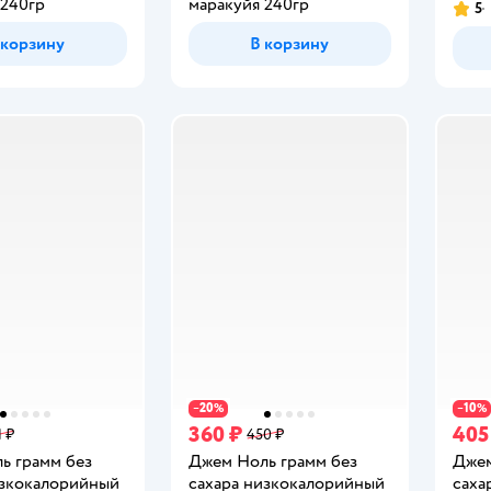
 240гр
маракуйя 240гр
5
Рейт
 корзину
В корзину
20
10
−
%
−
%
360 ₽
405
1 ₽
450 ₽
ь грамм без
Джем Ноль грамм без
Джем
изкокалорийный
сахара низкокалорийный
саха