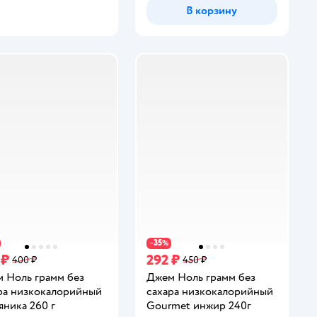
В корзину
35
−
%
 ₽
292 ₽
400 ₽
450 ₽
 Ноль грамм без
Джем Ноль грамм без
ра низкокалорийный
сахара низкокалорийный
яника 260 г
Gourmet инжир 240г