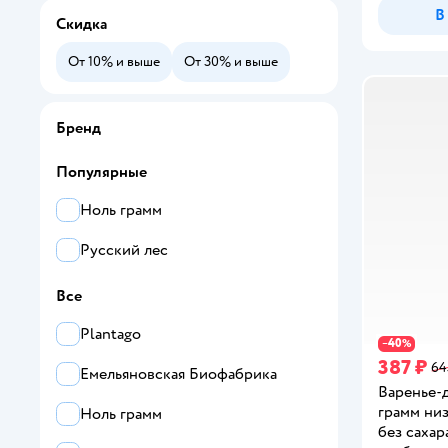
В
Скидка
От 10% и выше
От 30% и выше
Бренд
Популярные
Ноль грамм
Русский лес
Все
Plantago
40
−
%
387 ₽
64
Емельяновская Биофабрика
Варенье-
грамм ни
Ноль грамм
без сахар