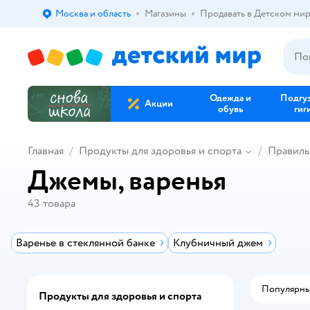
Москва и область
Магазины
Продавать в Детском ми
Выбор адреса доставки.
Одежда и
Подгу
Акции
обувь
гиг
Главная
Продукты для здоровья и спорта
Правиль
Джемы, варенья
43
товара
Варенье в стеклянной банке
Клубничный джем
Популярн
Продукты для здоровья и спорта