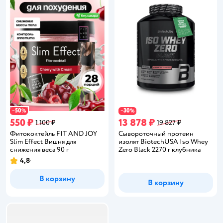
50
30
−
%
−
%
550 ₽
13 878 ₽
1 100 ₽
19 827 ₽
Фитококтейль FIT AND JOY
Сывороточный протеин
Slim Effect Вишня для
изолят BiotechUSA Iso Whey
снижения веса 90 г
Zero Black 2270 г клубника
4,8
Рейтинг:
В корзину
В корзину