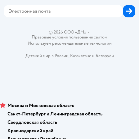
Корм для собак
Горячая линия безопасности
Карта возврата
Обратная связь
Одежда для собак
Вакансии
Блог
Карта сайта
Ветаптека
Контакты
Магазины сети
© 2026 ООО «ДМ»
•
Правовые условия пользования сайтом
Используем рекомендательные технологии
Детский мир в России
,
Казахстане
и
Беларуси
Москва и Московская область
Санкт-Петербург и Ленинградская область
Свердловская область
Краснодарский край