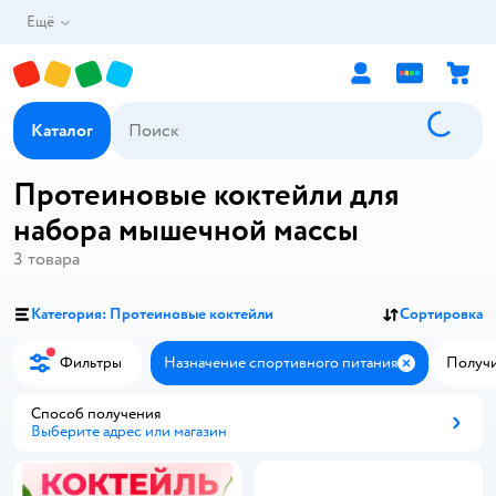
Ещё
Каталог
Протеиновые коктейли для
набора мышечной массы
3
товара
Категория: Протеиновые коктейли
Сортировка
Фильтры
Назначение спортивного питания
Получит
Закрыть
Способ получения
Выберите адрес или магазин
Способ получения