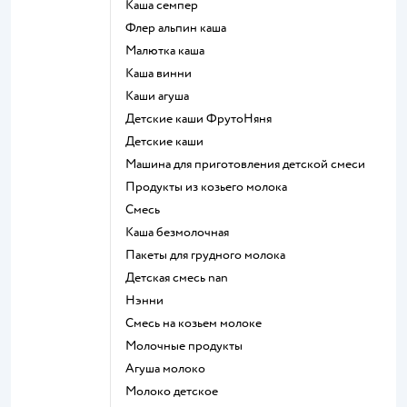
каша семпер
флер альпин каша
малютка каша
каша винни
каши агуша
Детские каши ФрутоНяня
детские каши
машина для приготовления детской смеси
продукты из козьего молока
смесь
каша безмолочная
пакеты для грудного молока
детская смесь nan
нэнни
смесь на козьем молоке
молочные продукты
агуша молоко
молоко детское