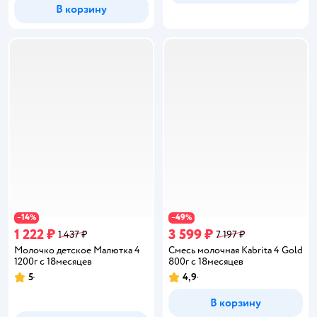
В корзину
14
49
−
%
−
%
1 222 ₽
3 599 ₽
1 437 ₽
7 197 ₽
Молочко детское Малютка 4
Смесь молочная Kabrita 4 Gold
1200г с 18месяцев
800г с 18месяцев
5
4,9
Рейтинг:
Рейтинг:
В корзину