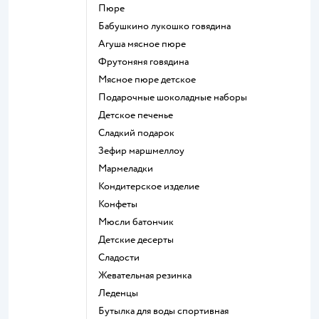
пюре
бабушкино лукошко говядина
агуша мясное пюре
фрутоняня говядина
мясное пюре детское
подарочные шоколадные наборы
детское печенье
сладкий подарок
зефир маршмеллоу
мармеладки
кондитерское изделие
конфеты
мюсли батончик
детские десерты
сладости
жевательная резинка
леденцы
Бутылка для воды спортивная