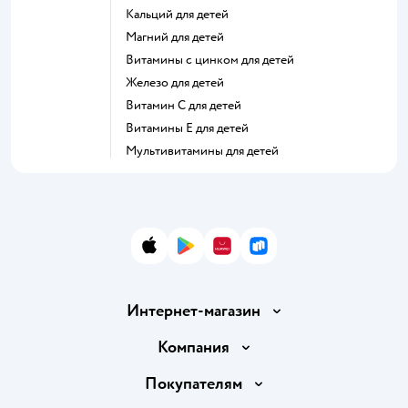
Кальций для детей
Магний для детей
Витамины с цинком для детей
Железо для детей
Витамин С для детей
Витамины Е для детей
Мультивитамины для детей
App Store
Google Play
AppGallery
RuStore
Интернет-магазин
Доставка и оплата
Компания
Продавать в Детском мире
О компании
Покупателям
Обмен и возврат товара
Раскрытие информации