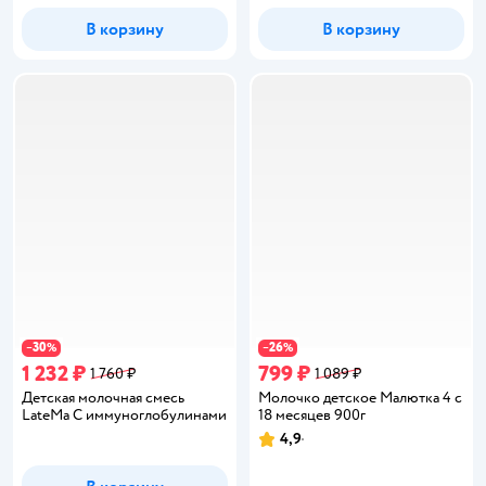
В корзину
В корзину
30
26
−
%
−
%
1 232 ₽
799 ₽
1 760 ₽
1 089 ₽
Детская молочная смесь
Молочко детское Малютка 4 с
LateMa С иммуноглобулинами
18 месяцев 900г
4,9
Рейтинг: