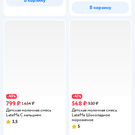
В корзину
В корзину
45
41
−
%
−
%
799 ₽
548 ₽
1 454 ₽
930 ₽
Детская молочная смесь
Детская молочная смесь
LateMa С кальцием
LateMa Шоколадное
мороженое
3,5
Рейтинг:
5
Рейтинг: