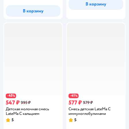
В корзину
В корзину
45
41
−
%
−
%
547 ₽
577 ₽
995 ₽
979 ₽
Детская молочная смесь
Смесь детская LateMa С
LateMa С кальцием
иммуноглобулинами
5
5
Рейтинг:
Рейтинг: