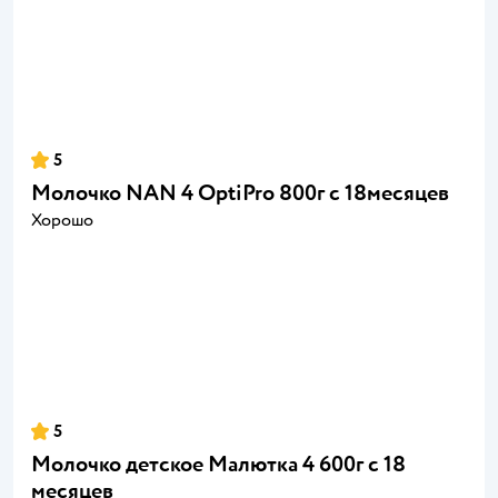
5
Молочко NAN 4 OptiPro 800г с 18месяцев
Хорошо
5
Молочко детское Малютка 4 600г с 18
месяцев