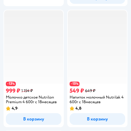
13
15
−
%
−
%
999 ₽
549 ₽
1 154 ₽
649 ₽
Молочко детское Nutrilon
Напиток молочный Nutrilak 4
Premium 4 600г с 18месяцев
600г с 18месяцев
4,9
4,8
Рейтинг:
Рейтинг:
В корзину
В корзину