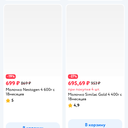
19
27
−
%
−
%
699 ₽
695,69 ₽
869 ₽
953 ₽
при покупке 4 шт.
Молочко Nestogen 4 600г с
18месяцев
Молочко Similac Gold 4 400г с
18месяцев
5
Рейтинг:
4,9
Рейтинг:
В корзину