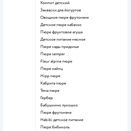
компот детский
Закваски для йогуртов
овощное пюре фрутоняня
детское пюре кабачок
пюре фруктовое агуша
детское питание мясное
пюре сады придонья
пюре semper
fleur alpine пюре
пюре хайнц
hipp пюре
кабрита пюре
тема пюре
гербер
бабушкино лукошко
пюре фрутоняня
habibi детское питание
пюре бибиколь