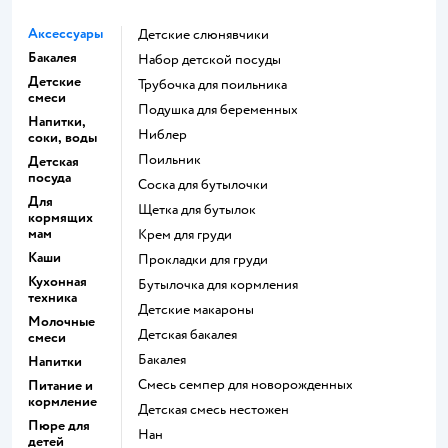
Аксессуары
детские слюнявчики
Бакалея
набор детской посуды
Детские
трубочка для поильника
смеси
подушка для беременных
Напитки,
ниблер
соки, воды
поильник
Детская
посуда
соска для бутылочки
Для
щетка для бутылок
кормящих
мам
крем для груди
Каши
прокладки для груди
Кухонная
бутылочка для кормления
техника
детские макароны
Молочные
детская бакалея
смеси
бакалея
Напитки
смесь семпер для новорожденных
Питание и
кормление
детская смесь нестожен
Пюре для
нан
детей