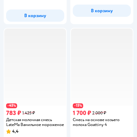
В корзину
В корзину
45
15
−
%
−
%
783 ₽
1 700 ₽
1 425 ₽
2 000 ₽
Детская молочная смесь
Смесь на основе козьего
LateMa Ванильное мороженое
молока Goattiny 4
4,4
Рейтинг: