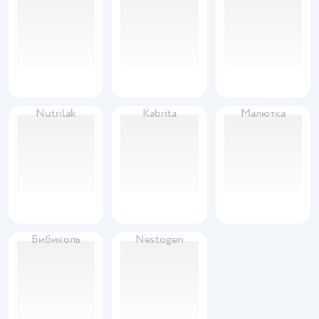
Nutrilak
Kabrita
Малютка
Бибиколь
Nestogen