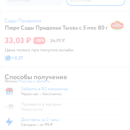
Сады Придонья
Пюре Сады Придонья Тыква с 5 мес 80 г
С
33,03 ₽
10
36,70 ₽
−
%
Цена только при покупке онлайн
+
0,37
Способы получения
Регион:
Москва и область
Выбор адреса доставки.
Забрать в 82 магазинах
Забрать в магазине
Через час — бесплатно
Привезти в магазин
Недоступно
Доставка за 2 часа
Доставка за 2 часа
Сегодня
—
от 99 ₽