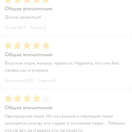
Общие впечатления
Дочке нравиться!
25 мая 2023
·
Татьяна Б.
Рейтинг:
5
Общие впечатления
Вкусное пюре, малышу нравится. Надеюсь, что оно без
сахара, как и указано.
06 октября 2023
·
Радмила Б.
Рейтинг:
4
Общие впечатления
Однородное пюре. Но на крышке и горлышке пюре
комкуется, иногда это падает в основное пюре... Ребенок
это не ест, да и давать это не хочется.