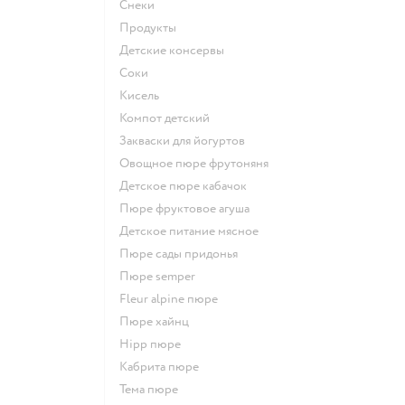
Снеки
Продукты
детские консервы
Соки
кисель
компот детский
Закваски для йогуртов
овощное пюре фрутоняня
детское пюре кабачок
пюре фруктовое агуша
детское питание мясное
пюре сады придонья
пюре semper
fleur alpine пюре
пюре хайнц
hipp пюре
кабрита пюре
тема пюре