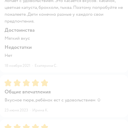
лопает с удовольствием. Это касается вкусов: кабачок,
цветная капуста, брокколи, тыква. Поэтому попробуйте не
пожалеете. Дети конечно разные у каждого свои
предпочтения.
Достоинства
Мягкий вкус
Недостатки
Нет
18 ноября 2021
·
Екатерина С.
Рейтинг:
5
Общие впечатления
Вкусное пюре, ребёнок ест с удовольствием ☺
23 июня 2023
·
Ирина К.
Рейтинг:
5