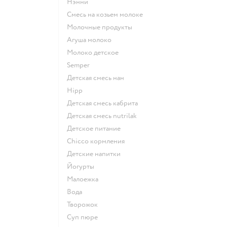
нэнни
смесь на козьем молоке
молочные продукты
агуша молоко
молоко детское
semper
детская смесь нан
hipp
детская смесь кабрита
детская смесь nutrilak
детское питание
chicco кормления
детские напитки
йогурты
малоежка
Вода
творожок
суп пюре