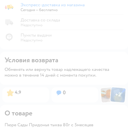
Экспресс-доставка из магазина
Экспресс-доставка из магазина
Сегодня
—
бесплатно
Доставка со склада
Недоступно
Пункты выдачи
Недоступно
Условия возврата
Обменять или вернуть товар надлежащего качества
можно в течение 14 дней с момента покупки.
Фото пользов
Фото по
Рейтинг:
Вопросов:
4,9
0
+
2
Открыть
О товаре
Пюре Сады Придонья тыква 80г с 5месяцев