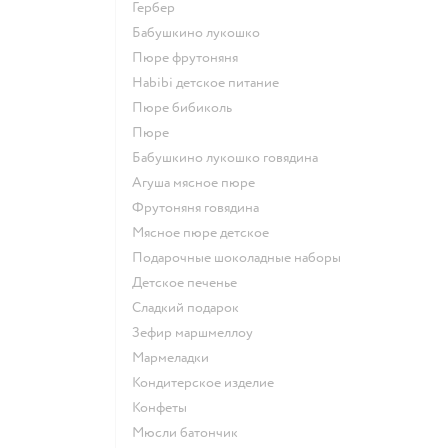
гербер
бабушкино лукошко
пюре фрутоняня
habibi детское питание
пюре бибиколь
пюре
бабушкино лукошко говядина
агуша мясное пюре
фрутоняня говядина
мясное пюре детское
подарочные шоколадные наборы
детское печенье
сладкий подарок
зефир маршмеллоу
мармеладки
кондитерское изделие
конфеты
мюсли батончик