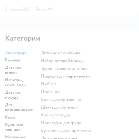
21 марта 2023
·
Лилия М.
Категории
Аксессуары
детские слюнявчики
Бакалея
набор детской посуды
Детские
трубочка для поильника
смеси
подушка для беременных
Напитки,
ниблер
соки, воды
поильник
Детская
посуда
соска для бутылочки
Для
щетка для бутылок
кормящих мам
крем для груди
Каши
прокладки для груди
Кухонная
техника
бутылочка для кормления
Молочные
детские макароны