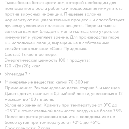
Тыква богата бета-каротином, который необходим для
полноценного роста ребенка и поддержания иммунитета
против вирусных инфекций. Пищевые волокна
нормализуют пищеварительные процессы и способствует
лучшему усвоению полезных веществ. Пюре из тыквы
является важным блюдом в меню малыша, оно укрепляет
иммунитет и укрепляет зрение. Для производства пюре
мы используем овощи, выращенные в собственных
хозяйствах компании «Сады Придонья».
Состав: Тыквенное пюре.
Энергетическая ценность 100 г продукта:
120 кДж (28) ккал
Углеводы 7 г
Минеральные вещества: калий 70-300 мг
Применение: Рекомендовано детям старше 5-и месяцев.
Давать детям, начиная с 0,5 чайной ложки, увеличивая к 12
месяцам до 100 г в день.
Условия хранения: Хранить при температуре от 0°С до
+25°С и относительной влажности воздуха не более 75%.
После вскрытия упаковки хранить в холодильнике не
более суток при температуре от +2ºС до +6ºС.
Срок годности: 2 года.