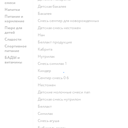
смеси
детская бакалея
Напитки
бакалея
Питание и
смесь семпер для новорожденных
кормление
Пюре для
детская смесь нестожен
детей
нан
Сладости
беллакт продукция
Спортивное
кабрита
питание
нутрилак
БАДЫ и
витамины
смесь симилак 1
киндер
семпер смесь 0 6
нестожен
Детские молочные смеси nan
детская смесь нутрилон
беллакт
симилак
смесь агуша
бибиколь смесь