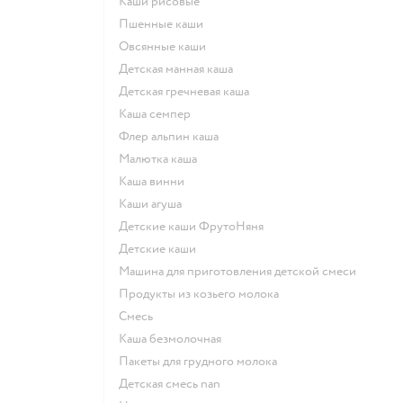
Каши рисовые
Пшенные каши
овсянные каши
детская манная каша
детская гречневая каша
каша семпер
флер альпин каша
малютка каша
каша винни
каши агуша
Детские каши ФрутоНяня
детские каши
машина для приготовления детской смеси
продукты из козьего молока
смесь
каша безмолочная
пакеты для грудного молока
детская смесь nan