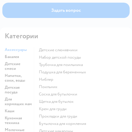
Задать вопрос
Категории
Аксессуары
детские слюнявчики
Бакалея
набор детской посуды
Детские
трубочка для поильника
смеси
подушка для беременных
Напитки,
ниблер
соки, воды
поильник
Детская
посуда
соска для бутылочки
Для
щетка для бутылок
кормящих мам
крем для груди
Каши
прокладки для груди
Кухонная
техника
бутылочка для кормления
Молочные
детские макароны