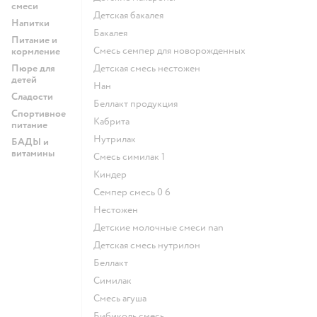
смеси
детская бакалея
Напитки
бакалея
Питание и
смесь семпер для новорожденных
кормление
Пюре для
детская смесь нестожен
детей
нан
Сладости
беллакт продукция
Спортивное
кабрита
питание
нутрилак
БАДЫ и
витамины
смесь симилак 1
киндер
семпер смесь 0 6
нестожен
Детские молочные смеси nan
детская смесь нутрилон
беллакт
симилак
смесь агуша
бибиколь смесь