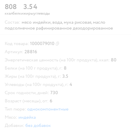
80
8
3.5
4
ккал
белки
жиры
углеводы
Состав:
мясо индейки, вода, мука рисовая, масло
подсолнечное рафинированное дезодорированное
Код товара:
1000079010
Скопировать код товара
Артикул:
28816
Энергетическая ценность (на 100г продукта), ккал:
80
Белки (на 100 г продукта), г:
8
Жиры (на 100г продукта), г:
3.5
Углеводы (на 100г продукта), г:
4
Срок годности, дней:
730
Возраст (месяцы), от:
6
Тип пюре:
однокомпонентные
Мясо:
индейка
Добавки:
без добавок