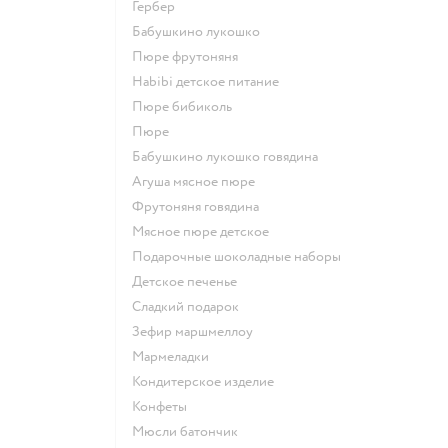
гербер
бабушкино лукошко
пюре фрутоняня
habibi детское питание
пюре бибиколь
пюре
бабушкино лукошко говядина
агуша мясное пюре
фрутоняня говядина
мясное пюре детское
подарочные шоколадные наборы
детское печенье
сладкий подарок
зефир маршмеллоу
мармеладки
кондитерское изделие
конфеты
мюсли батончик