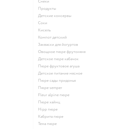
Снеки
Продукты
детские консервы
Соки
кисель
компот детский
Закваски для йогуртов
овощное пюре фрутоняня
детское пюре кабачок
пюре фруктовое агуша
детское питание мясное
пюре сады придонья
пюре semper
fleur alpine пюре
пюре хайнц
hipp пюре
кабрита пюре
тема пюре