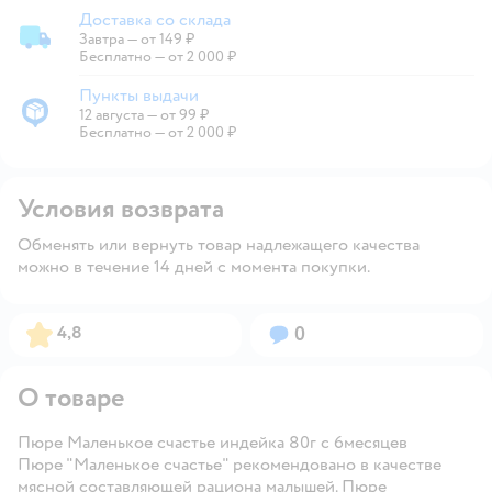
Доставка со склада
Завтра
—
от 149 ₽
Доставка со склада
Бесплатно — от 2 000 ₽
Пункты выдачи
12 августа
—
от 99 ₽
Пункты выдачи
Бесплатно — от 2 000 ₽
Условия возврата
Обменять или вернуть товар надлежащего качества
можно в течение 14 дней с момента покупки.
Рейтинг:
Вопросов:
4,8
0
О товаре
Пюре Маленькое счастье индейка 80г с 6месяцев
Пюре "Маленькое счастье" рекомендовано в качестве
мясной составляющей рациона малышей. Пюре