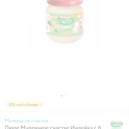
-10% на 6 и более
Маленькое счастье
Пюре Маленькое счастье Индейка с 6
Ма