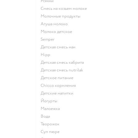
нэнни
смесь на козьем молоке
молочные продукты
агуша молоко
молоко детское
semper
детская смесь нан
hipp
детская смесь кабрита
детская смесь nutrilak
детское питание
chicco кормления
детские напитки
йогурты
малоежка
Вода
творожок
суп пюре