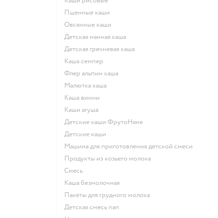
Каши рисовые
Пшенные каши
овсянные каши
детская манная каша
детская гречневая каша
каша семпер
флер альпин каша
малютка каша
каша винни
каши агуша
Детские каши ФрутоНяня
детские каши
машина для приготовления детской смеси
продукты из козьего молока
смесь
каша безмолочная
пакеты для грудного молока
детская смесь nan