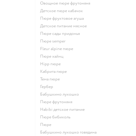
овощное пюре фрутоняня
детское пюре кабачок
пюре фруктовое агуша
детское питание мясное
пюре сады придонья
пюре semper
fleur alpine пюре
пюре хайнц
hipp пюре
кабрита пюре
тема пюре
гербер
бабушкино лукошко
пюре фрутоняня
habibi детское питание
пюре бибиколь
пюре
бабушкино лукошко говядина