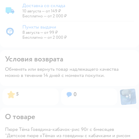
Доставка со склада
10 августа
—
от 149 ₽
Доставка со склада
Бесплатно — от 2 000 ₽
Пункты выдачи
8 августа
—
от 99 ₽
Пункты выдачи
Бесплатно — от 2 000 ₽
Условия возврата
Обменять или вернуть товар надлежащего качества
можно в течение 14 дней с момента покупки.
Фото пол
Рейтинг:
Вопросов:
5
0
+
1
Откры
О товаре
Пюре Тёма Говядина-кабачок-рис 90г с 6месяцев
"Детское пюре «Тёма» из говядины с кабачками и рисом