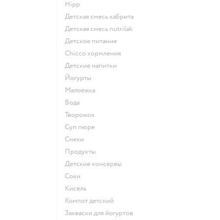
hipp
детская смесь кабрита
детская смесь nutrilak
детское питание
chicco кормления
детские напитки
йогурты
малоежка
Вода
творожок
суп пюре
Снеки
Продукты
детские консервы
Соки
кисель
компот детский
Закваски для йогуртов