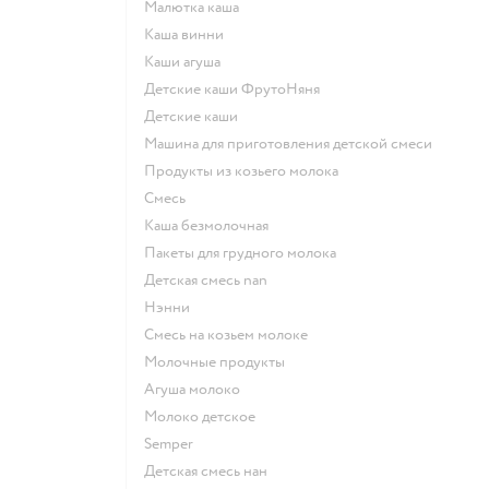
малютка каша
каша винни
каши агуша
Детские каши ФрутоНяня
детские каши
машина для приготовления детской смеси
продукты из козьего молока
смесь
каша безмолочная
пакеты для грудного молока
детская смесь nan
нэнни
смесь на козьем молоке
молочные продукты
агуша молоко
молоко детское
semper
детская смесь нан