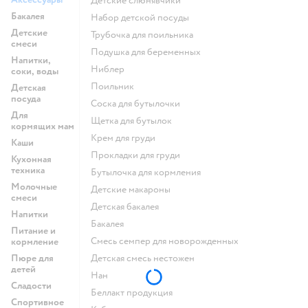
детские слюнявчики
Бакалея
набор детской посуды
Детские
трубочка для поильника
смеси
подушка для беременных
Напитки,
ниблер
соки, воды
поильник
Детская
посуда
соска для бутылочки
Для
щетка для бутылок
кормящих мам
крем для груди
Каши
прокладки для груди
Кухонная
техника
бутылочка для кормления
Молочные
детские макароны
смеси
детская бакалея
Напитки
бакалея
Питание и
смесь семпер для новорожденных
кормление
Пюре для
детская смесь нестожен
детей
нан
Сладости
беллакт продукция
Спортивное