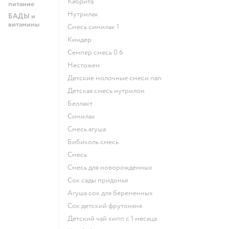
кабрита
питание
нутрилак
БАДЫ и
витамины
смесь симилак 1
киндер
семпер смесь 0 6
нестожен
Детские молочные смеси nan
детская смесь нутрилон
беллакт
симилак
смесь агуша
бибиколь смесь
смесь
смесь для новорожденных
сок сады придонья
агуша сок для беременных
сок детский фрутоняня
детский чай хипп с 1 месяца