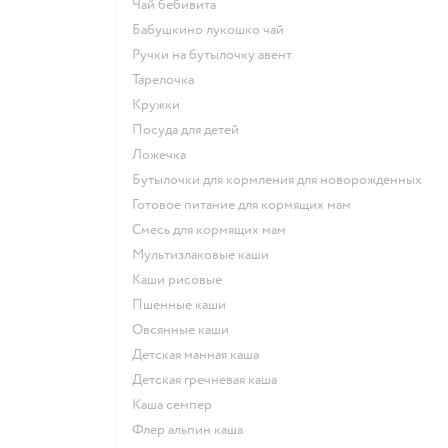
чай бебивита
бабушкино лукошко чай
ручки на бутылочку авент
тарелочка
кружки
посуда для детей
ложечка
бутылочки для кормления для новорожденных
готовое питание для кормящих мам
смесь для кормящих мам
Мультизлаковые каши
Каши рисовые
Пшенные каши
овсянные каши
детская манная каша
детская гречневая каша
каша семпер
флер альпин каша