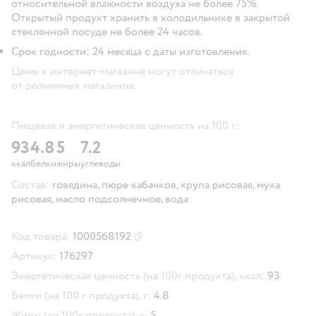
относительной влажности воздуха не более 75%.
Открытый продукт хранить в холодильнике в закрытой
стеклянной посуде не более 24 часов.
Срок годности: 24 месяца с даты изготовления.
Цены в интернет-магазине могут отличаться
от розничных магазинов.
Пищевая и энергетическая ценность на 100 г:
93
4.8
5
7.2
ккал
белки
жиры
углеводы
Состав:
говядина, пюре кабачков, крупа рисовая, мука
рисовая, масло подсолнечное, вода
Код товара:
1000568192
Скопировать код товара
Артикул:
176297
Энергетическая ценность (на 100г продукта), ккал:
93
Белки (на 100 г продукта), г:
4.8
Жиры (на 100г продукта), г:
5