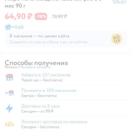
мес 90 г
64,90 ₽
18
79,90 ₽
−
%
+
0,65
В магазине — по ценам сайта
Скажите на кассе «Хочу как на сайте»
В магазине — по ценам сайта
Способы получения
Регион:
Москва и область
Выбор адреса доставки.
Забрать в 257 магазинах
Забрать в магазине
Через час — бесплатно
Привезти в 395 магазинов
Привезти в магазин
Завтра
—
бесплатно
Доставка за 2 часа
Доставка за 2 часа
Сегодня
—
от 99 ₽
Экспресс-доставка из магазина
Экспресс-доставка из магазина
Сегодня
—
бесплатно