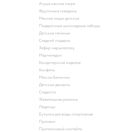
агуша мясное пюре
фрутоняня говядина
мясное пюре детское
подарочные шоколадные наборы
детское печенье
сладкий подарок
зефир маршмеллоу
мармеладки
кондитерское изделие
конфеты
мюсли батончик
детские десерты
сладости
жевательная резинка
леденцы
Бутылка для воды спортивная
Протеин
Протеиновый коктейль