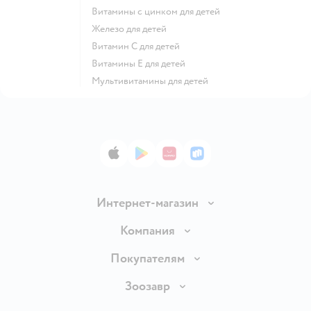
Витамины с цинком для детей
Железо для детей
Витамин С для детей
Витамины Е для детей
Мультивитамины для детей
App Store
Google Play
AppGallery
RuStore
Интернет-магазин
Доставка и оплата
Компания
Продавать в Детском мире
О компании
Покупателям
Обмен и возврат товара
Раскрытие информации
Бонусные карты
Зоозавр
Правила продажи
Инвесторам
Электронные подарочные карты
Промокоды