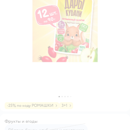
-25% по коду РОМАШКИ
3+1
Фрукты и ягоды
яблоко, банан, клубника и земляника