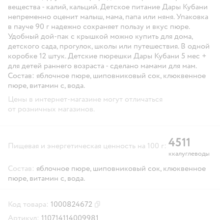
вещества - калий, кальций. Детское питание Дары Кубани
непременно оценит малыш, мама, папа или няня. Упаковка
в пауче 90 г надежно сохраняет пользу и вкус пюре.
Удобный дой-пак с крышкой можно купить для дома,
детского сада, прогулок, школы или путешествия.
В одной
коробке
12
штук.
Детские пюрешки Дары Кубани 5 мес +
для детей раннего возраста - сделано мамами для мам.
Состав:
яблочное пюре, шиповниковый сок, клюквенное
пюре, витамин c, вода.
Цены в интернет-магазине могут отличаться
от розничных магазинов.
45
11
Пищевая и энергетическая ценность на 100 г:
ккал
углеводы
Состав:
яблочное пюре, шиповниковый сок, клюквенное
пюре, витамин c, вода.
Код товара:
1000824672
Скопировать код товара
Артикул:
110714114009981