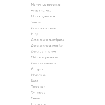
молочные продукты
агуша молоко
молоко детское
semper
детская смесь нан
hipp
детская смесь кабрита
детская смесь nutrilak
детское питание
chicco кормления
детские напитки
йогурты
малоежка
Вода
творожок
суп пюре
Снеки
Продукты