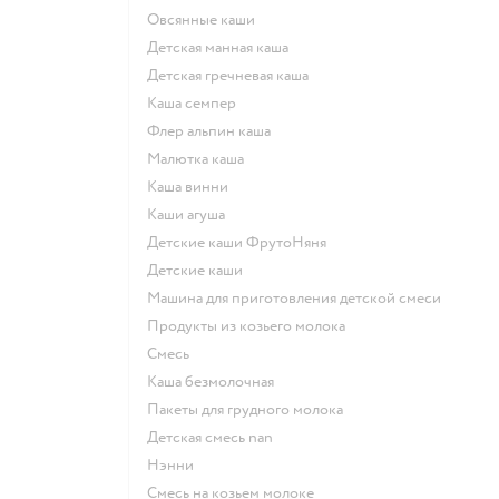
овсянные каши
детская манная каша
детская гречневая каша
каша семпер
флер альпин каша
малютка каша
каша винни
каши агуша
Детские каши ФрутоНяня
детские каши
машина для приготовления детской смеси
продукты из козьего молока
смесь
каша безмолочная
пакеты для грудного молока
детская смесь nan
нэнни
смесь на козьем молоке