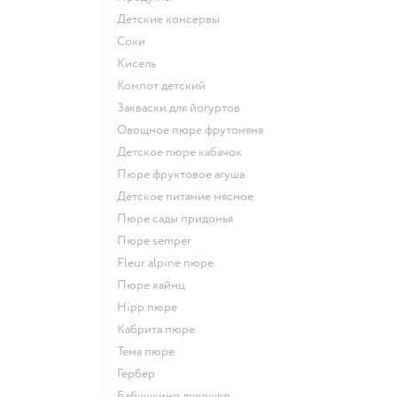
детские консервы
Соки
кисель
компот детский
Закваски для йогуртов
овощное пюре фрутоняня
детское пюре кабачок
пюре фруктовое агуша
детское питание мясное
пюре сады придонья
пюре semper
fleur alpine пюре
пюре хайнц
hipp пюре
кабрита пюре
тема пюре
гербер
бабушкино лукошко