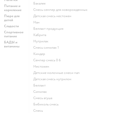
бакалея
Питание и
смесь семпер для новорожденных
кормление
Пюре для
детская смесь нестожен
детей
нан
Сладости
беллакт продукция
Спортивное
кабрита
питание
нутрилак
БАДЫ и
витамины
смесь симилак 1
киндер
семпер смесь 0 6
нестожен
Детские молочные смеси nan
детская смесь нутрилон
беллакт
симилак
смесь агуша
бибиколь смесь
смесь