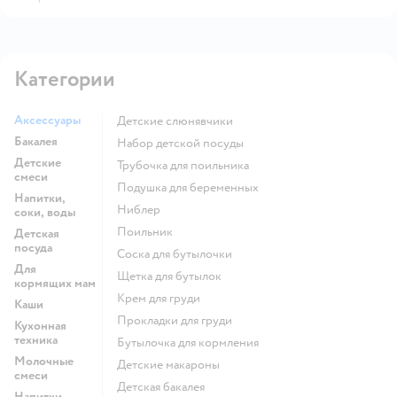
Категории
Аксессуары
детские слюнявчики
Бакалея
набор детской посуды
Детские
трубочка для поильника
смеси
подушка для беременных
Напитки,
ниблер
соки, воды
поильник
Детская
посуда
соска для бутылочки
Для
щетка для бутылок
кормящих мам
крем для груди
Каши
прокладки для груди
Кухонная
техника
бутылочка для кормления
Молочные
детские макароны
смеси
детская бакалея
Напитки