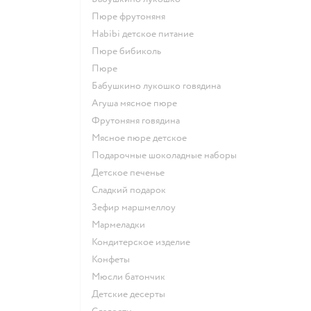
пюре фрутоняня
habibi детское питание
пюре бибиколь
пюре
бабушкино лукошко говядина
агуша мясное пюре
фрутоняня говядина
мясное пюре детское
подарочные шоколадные наборы
детское печенье
сладкий подарок
зефир маршмеллоу
мармеладки
кондитерское изделие
конфеты
мюсли батончик
детские десерты