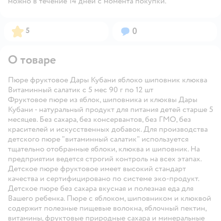
можно в течение 14 дней с момента покупки.
Рейтинг:
Вопросов:
5
0
О товаре
Пюре фруктовое Дары Кубани яблоко шиповник клюква
Витаминный салатик с 5 мес 90 г по 12 шт
Фруктовое пюре из яблок, шиповника и клюквы
Дары
Кубани
- натуральный продукт для питания детей старше 5
месяцев.
Без сахара, без консервантов, без ГМО, без
красителей и искусственных добавок.
Для производства
детского пюре "витаминный салатик" используется
тщательно отобранные яблоки, клюква и шиповник. На
предприятии ведется строгий контроль на всех этапах.
Детское пюре фруктовое имеет высокий стандарт
качества и сертифицировано по системе эко-продукт.
Детское пюре без сахара вкусная и полезная еда для
Вашего ребенка. Пюре с яблоком, шиповником и клюквой
содержит полезные пищевые волокна, яблочный пектин,
витамины, фруктовые природные сахара и минеральные