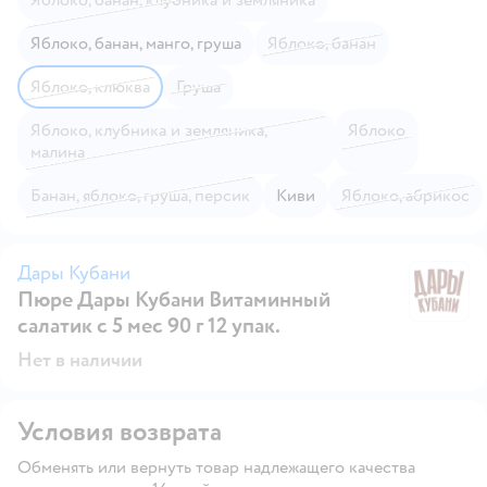
яблоко, банан, манго, груша
яблоко, банан
яблоко, клюква
груша
яблоко, клубника и земляника,
яблоко
малина
банан, яблоко, груша, персик
киви
яблоко, абрикос
Дары Кубани
Пюре Дары Кубани Витаминный
Д
салатик с 5 мес 90 г 12 упак.
Нет в наличии
Условия возврата
Обменять или вернуть товар надлежащего качества