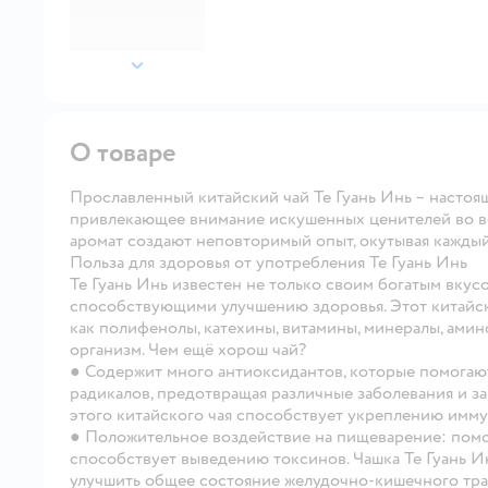
далее
О товаре
Прославленный китайский чай Те Гуань Инь – настоя
привлекающее внимание искушенных ценителей во вс
аромат создают неповторимый опыт, окутывая каждый
Польза для здоровья от употребления Те Гуань Инь
Те Гуань Инь известен не только своим богатым вкус
способствующими улучшению здоровья. Этот китайск
как полифенолы, катехины, витамины, минералы, ами
организм. Чем ещё хорош чай?
● Содержит много антиоксидантов, которые помогаю
радикалов, предотвращая различные заболевания и з
этого китайского чая способствует укреплению имм
● Положительное воздействие на пищеварение: помо
способствует выведению токсинов. Чашка Те Гуань И
улучшить общее состояние желудочно-кишечного тра