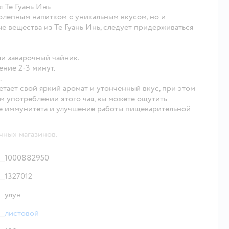
 Те Гуань Инь
колепным напитком с уникальным вкусом, но и
е вещества из Те Гуань Инь, следует придерживаться
ли заварочный чайник.
ение 2-3 минут.
.
тает свой яркий аромат и утонченный вкус, при этом
м употреблении этого чая, вы можете ощутить
е иммунитета и улучшение работы пищеварительной
чных магазинов.
1000882950
1327012
улун
листовой