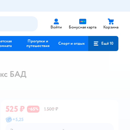
Войти
Бонусная карта
Корзина
етская
Прогулки и
Спорт и отдых
Ещё 10
омната
путешествия
екс БАД
525 ₽
65
1 500 ₽
−
%
+
5,25