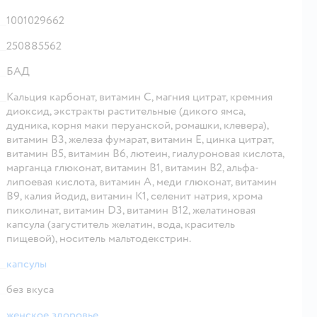
1001029662
250885562
БАД
Кальция карбонат, витамин С, магния цитрат, кремния
диоксид, экстракты растительные (дикого ямса,
дудника, корня маки перуанской, ромашки, клевера),
витамин В3, железа фумарат, витамин Е, цинка цитрат,
витамин В5, витамин В6, лютеин, гиалуроновая кислота,
марганца глюконат, витамин В1, витамин В2, альфа-
липоевая кислота, витамин А, меди глюконат, витамин
В9, калия йодид, витамин К1, селенит натрия, хрома
пиколинат, витамин D3, витамин В12, желатиновая
капсула (загуститель желатин, вода, краситель
пищевой), носитель мальтодекстрин.
капсулы
без вкуса
женское здоровье