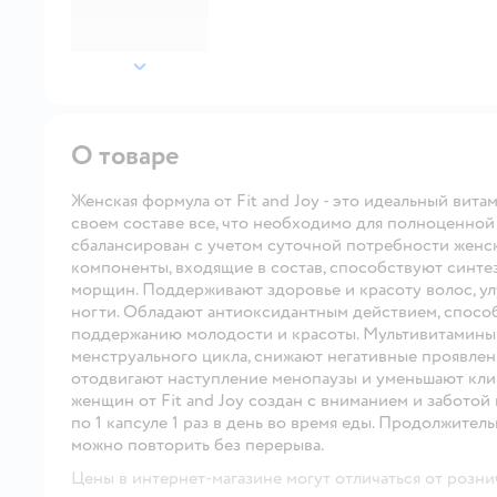
далее
О товаре
Женская формула от Fit and Joy - это идеальный ви
своем составе все, что необходимо для полноценной
сбалансирован с учетом суточной потребности женск
компоненты, входящие в состав, способствуют синте
морщин. Поддерживают здоровье и красоту волос, у
ногти. Обладают антиоксидантным действием, спосо
поддержанию молодости и красоты. Мультивитамины и
менструального цикла, снижают негативные проявле
отодвигают наступление менопаузы и уменьшают кли
женщин от Fit and Joy создан с вниманием и забото
по 1 капсуле 1 раз в день во время еды. Продолжител
можно повторить без перерыва.
Цены в интернет-магазине могут отличаться от розни