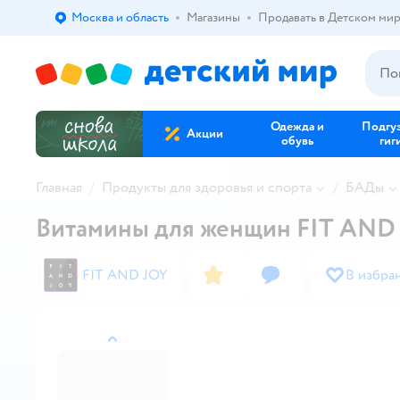
Москва и область
Магазины
Продавать в Детском ми
Выбор адреса доставки.
Одежда и
Подгу
Акции
обувь
гиг
Главная
Продукты для здоровья и спорта
БАДы
Витамины для женщин FIT AND 
FIT AND JOY
В избра
назад