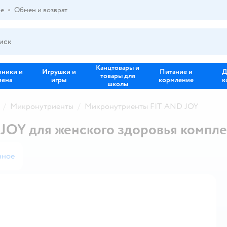
ре
Обмен и возврат
Канцтовары и
зники и
Игрушки и
Питание и
Д
товары для
иена
игры
кормление
к
школы
Микронутриенты
Микронутриенты FIT AND JOY
JOY для женского здоровья компл
нное