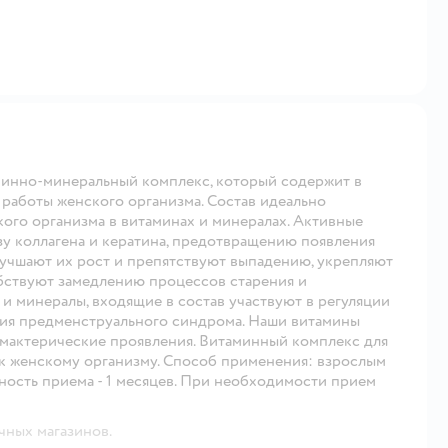
таминно-минеральный комплекс, который содержит в
 работы женского организма. Состав идеально
ого организма в витаминах и минералах. Активные
зу коллагена и кератина, предотвращению появления
лучшают их рост и препятствуют выпадению, укрепляют
бствуют замедлению процессов старения и
 минералы, входящие в состав участвуют в регуляции
ния предменструального синдрома. Наши витамины
мактерические проявления. Витаминный комплекс для
й к женскому организму. Способ применения: взрослым
ьность приема - 1 месяцев. При необходимости прием
чных магазинов.