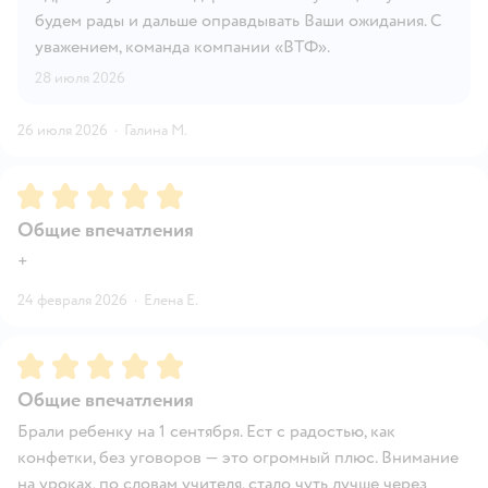
будем рады и дальше оправдывать Ваши ожидания. С
уважением, команда компании «ВТФ».
28 июля 2026
26 июля 2026
·
Галина М.
Рейтинг:
5
Общие впечатления
+
24 февраля 2026
·
Елена Е.
Рейтинг:
5
Общие впечатления
Брали ребенку на 1 сентября. Ест с радостью, как
конфетки, без уговоров — это огромный плюс. Внимание
на уроках, по словам учителя, стало чуть лучше через