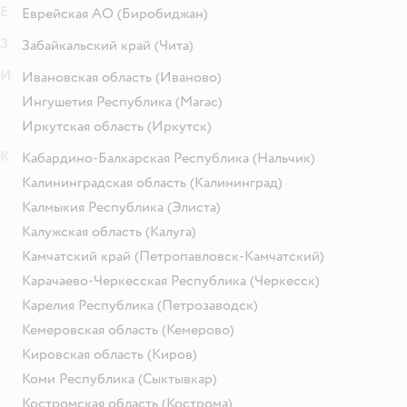
Е
Еврейская АО
(Биробиджан)
З
Забайкальский край
(Чита)
И
Ивановская область
(Иваново)
Ингушетия Республика
(Магас)
Иркутская область
(Иркутск)
К
Кабардино-Балкарская Республика
(Нальчик)
Калининградская область
(Калининград)
Калмыкия Республика
(Элиста)
Калужская область
(Калуга)
Камчатский край
(Петропавловск-Камчатский)
Карачаево-Черкесская Республика
(Черкесск)
Карелия Республика
(Петрозаводск)
Кемеровская область
(Кемерово)
Кировская область
(Киров)
Коми Республика
(Сыктывкар)
Костромская область
(Кострома)