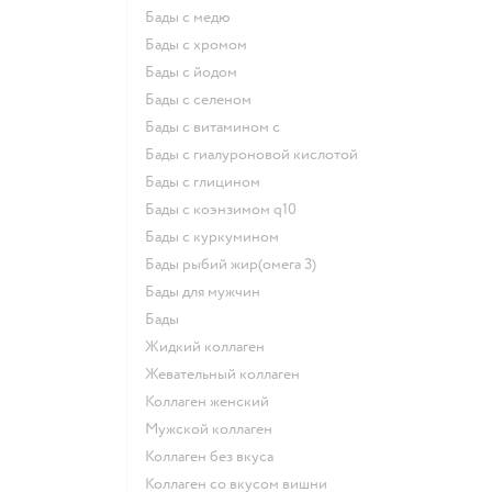
Бады с медю
Бады с хромом
Бады с йодом
Бады с селеном
Бады с витамином c
Бады с гиалуроновой кислотой
Бады с глицином
Бады с коэнзимом q10
Бады с куркумином
Бады рыбий жир(омега 3)
Бады для мужчин
Бады
Жидкий коллаген
Жевательный коллаген
Коллаген женский
Мужской коллаген
Коллаген без вкуса
Коллаген со вкусом вишни