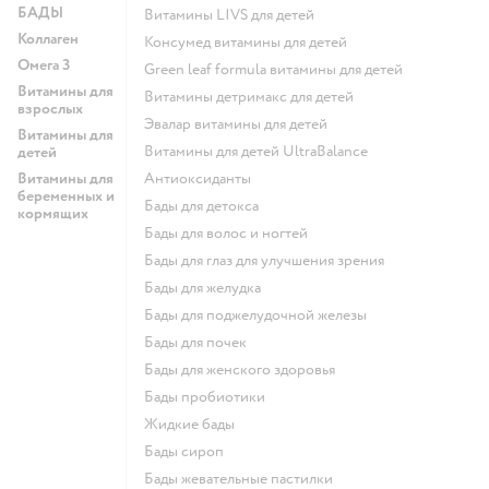
БАДЫ
Витамины LIVS для детей
Коллаген
Консумед витамины для детей
Омега 3
Green leaf formula витамины для детей
Витамины для
Витамины детримакс для детей
взрослых
Эвалар витамины для детей
Витамины для
Витамины для детей UltraBalance
детей
Витамины для
Антиоксиданты
беременных и
Бады для детокса
кормящих
Бады для волос и ногтей
Бады для глаз для улучшения зрения
Бады для желудка
Бады для поджелудочной железы
Бады для почек
Бады для женского здоровья
Бады пробиотики
Жидкие бады
Бады сироп
Бады жевательные пастилки