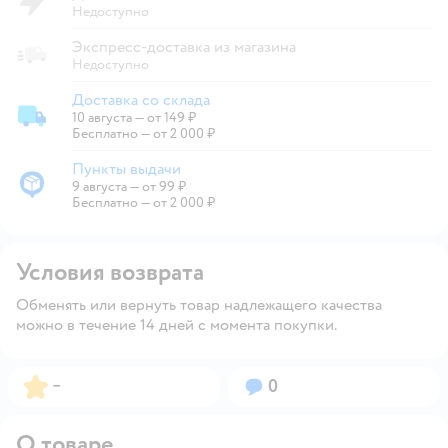
Недоступно
Экспресс-доставка из магазина
Недоступно
Доставка со склада
10 августа
—
от 149 ₽
Доставка со склада
Бесплатно — от 2 000 ₽
Пункты выдачи
9 августа
—
от 99 ₽
Пункты выдачи
Бесплатно — от 2 000 ₽
Условия возврата
Обменять или вернуть товар надлежащего качества
можно в течение 14 дней с момента покупки.
Рейтинг:
Вопросов:
–
0
О товаре