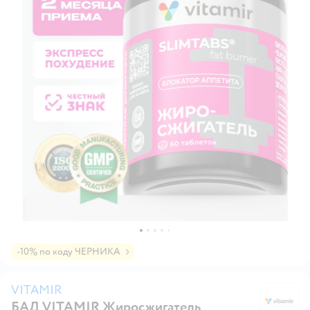
-10% по коду ЧЕРНИКА
VITAMIR
БАД VITAMIR Жиросжигатель
V