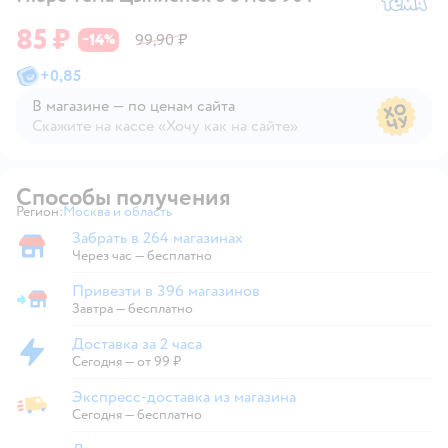
85 ₽
14
99,90 ₽
−
%
+
0,85
В магазине — по ценам сайта
Скажите на кассе «Хочу как на сайте»
В магазине — по ценам сайта
Способы получения
Регион:
Москва и область
Выбор адреса доставки.
Забрать в 264 магазинах
Забрать в магазине
Через час — бесплатно
Привезти в 396 магазинов
Привезти в магазин
Завтра
—
бесплатно
Доставка за 2 часа
Доставка за 2 часа
Сегодня
—
от 99 ₽
Экспресс-доставка из магазина
Экспресс-доставка из магазина
Сегодня
—
бесплатно