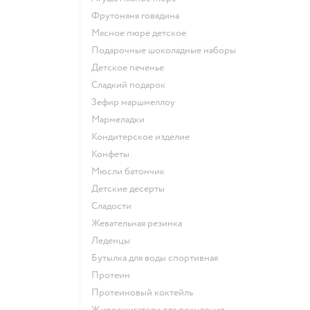
фрутоняня говядина
мясное пюре детское
подарочные шоколадные наборы
детское печенье
сладкий подарок
зефир маршмеллоу
мармеладки
кондитерское изделие
конфеты
мюсли батончик
детские десерты
сладости
жевательная резинка
леденцы
Бутылка для воды спортивная
Протеин
Протеиновый коктейль
Жиросжигатели для похудения