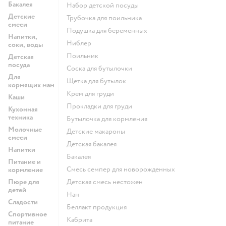
Бакалея
набор детской посуды
Детские
трубочка для поильника
смеси
подушка для беременных
Напитки,
ниблер
соки, воды
поильник
Детская
посуда
соска для бутылочки
Для
щетка для бутылок
кормящих мам
крем для груди
Каши
прокладки для груди
Кухонная
техника
бутылочка для кормления
Молочные
детские макароны
смеси
детская бакалея
Напитки
бакалея
Питание и
смесь семпер для новорожденных
кормление
Пюре для
детская смесь нестожен
детей
нан
Сладости
беллакт продукция
Спортивное
кабрита
питание