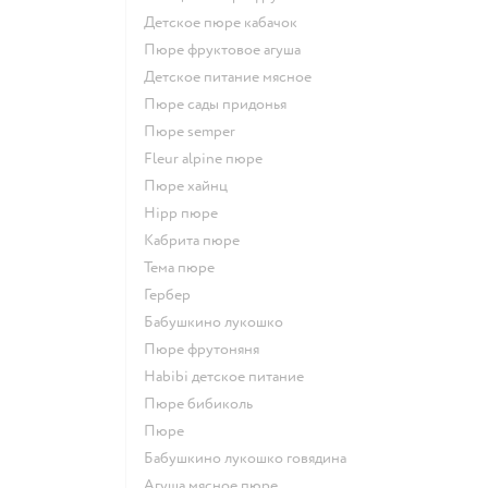
детское пюре кабачок
пюре фруктовое агуша
детское питание мясное
пюре сады придонья
пюре semper
fleur alpine пюре
пюре хайнц
hipp пюре
кабрита пюре
тема пюре
гербер
бабушкино лукошко
пюре фрутоняня
habibi детское питание
пюре бибиколь
пюре
бабушкино лукошко говядина
агуша мясное пюре