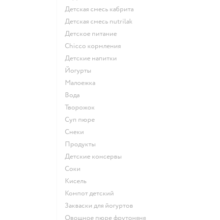
детская смесь кабрита
детская смесь nutrilak
детское питание
chicco кормления
детские напитки
йогурты
малоежка
Вода
творожок
суп пюре
Снеки
Продукты
детские консервы
Соки
кисель
компот детский
Закваски для йогуртов
овощное пюре фрутоняня