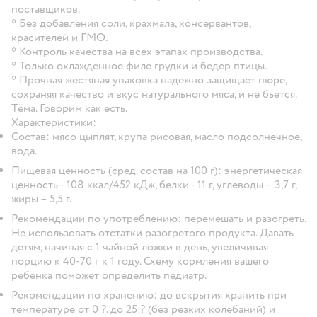
поставщиков.
* Без добавления соли, крахмала, консервантов,
красителей и ГМО.
* Контроль качества на всех этапах производства.
* Только охлажденное филе грудки и бедер птицы.
* Прочная жестяная упаковка надежно защищает пюре,
сохраняя качество и вкус натурального мяса, и не бьется.
Тёма. Говорим как есть.
Характеристики:
Состав: мясо цыплят, крупа рисовая, масло подсолнечное,
вода.
Пищевая ценность (сред. состав на 100 г): энергетическая
ценность - 108 ккал/452 кДж, белки - 11 г, углеводы – 3,7 г,
жиры – 5,5 г.
Рекомендации по употреблению: перемешать и разогреть.
Не использовать отстатки разогретого продукта. Давать
детям, начиная с 1 чайной ложки в день, увеличивая
порцию к 40-70 г к 1 году. Схему кормления вашего
ребенка поможет определить педиатр.
Рекомендации по хранению: до вскрытия хранить при
температуре от 0 ?. до 25 ? (без резких колебаний) и