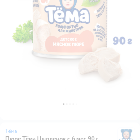
Тёма
Пюре Тёма Цыпленок с 6 мес 90 г
Т