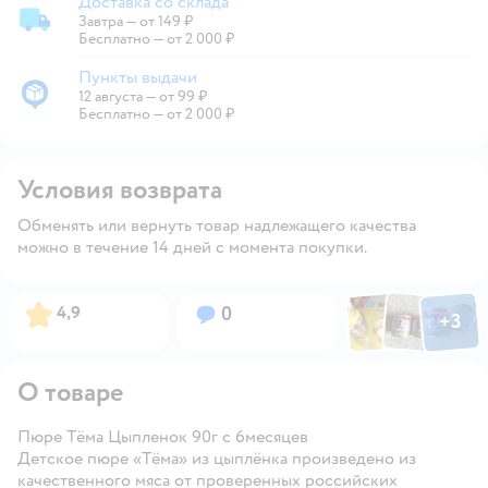
Доставка со склада
Завтра
—
от 149 ₽
Доставка со склада
Бесплатно — от 2 000 ₽
Пункты выдачи
12 августа
—
от 99 ₽
Пункты выдачи
Бесплатно — от 2 000 ₽
Условия возврата
Обменять или вернуть товар надлежащего качества
можно в течение 14 дней с момента покупки.
Фото по
Фото пользовател
Фото пользо
Рейтинг:
Вопросов:
4,9
0
+
3
Открыть га
О товаре
Пюре Тёма Цыпленок 90г с 6месяцев
Детское пюре «Тёма» из цыплёнка произведено из
качественного мяса от проверенных российских