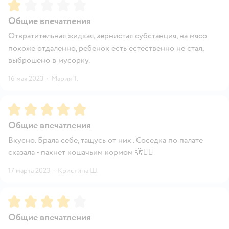
Рейтинг:
1
Общие впечатления
Отвратительная жидкая, зернистая субстанция, на мясо
похоже отдаленно, ребенок есть естественно не стал,
выброшено в мусорку.
16 мая 2023
·
Мария Т.
Рейтинг:
5
Общие впечатления
Вкусно. Брала себе, тащусь от них . Соседка по палате
сказала - пахнет кошачьим кормом 🫣😶‍🌫️
17 марта 2023
·
Кристина Ш.
Рейтинг:
4
Общие впечатления