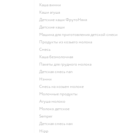
каша винни
каши агуша
Детские каши ФрутоНяня
детские каши
машина для приготовления детской смеси
продукты из козьего молока
смесь
каша безмолочная
пакеты для грудного молока
детская смесь nan
нэнни
смесь на козьем молоке
молочные продукты
агуша молоко
молоко детское
semper
детская смесь нан
hipp