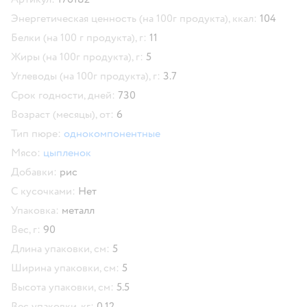
Энергетическая ценность (на 100г продукта), ккал:
104
Белки (на 100 г продукта), г:
11
Жиры (на 100г продукта), г:
5
Углеводы (на 100г продукта), г:
3.7
Срок годности, дней:
730
Возраст (месяцы), от:
6
Тип пюре:
однокомпонентные
Мясо:
цыпленок
Добавки:
рис
С кусочками:
Нет
Упаковка:
металл
Вес, г:
90
Длина упаковки, см:
5
Ширина упаковки, см:
5
Высота упаковки, см:
5.5
Вес упаковки, кг:
0.12