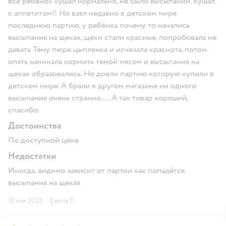
всё ребёнок кушал нормально, не было высыпаний. Кушал
с аппетитом!! Но взял недавно в детском мире
последнюю партию, у ребёнка почему то начались
высыпания на щеках, щеки стали красные, попробовала не
давать Тему пюре цыпленка и исчезала краснота, потом
опять начинала кормить темой мясом и высыпания на
щеках образовались. Но доели партию которую купили в
детском мире. А брали в другом магазине ни одного
высыпания очень странно.... А так товар хороший,
спасибо.
Достоинства
По доступной цене
Недостатки
Иногда, видимо зависит от партии как попадётся
высыпания на щеках
12 мая 2022
·
Елена Е.