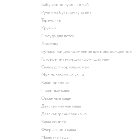
бабушкино лукошко чай
ручки на бутылочку авент
тарелочка
кружки
посуда для детей
ложечка
бутылочки для кормления для новорожденных
готовое питание для кормящих мам
смесь для кормящих мам
Мультизлаковые каши
Каши рисовые
Пшенные каши
овсянные каши
детская манная каша
детская гречневая каша
каша семпер
флер альпин каша
малютка каша