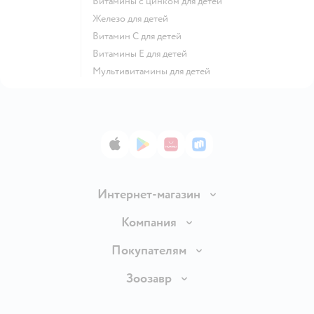
Витамины с цинком для детей
Железо для детей
Витамин С для детей
Витамины Е для детей
Мультивитамины для детей
App Store
Google Play
AppGallery
RuStore
Интернет-магазин
Доставка и оплата
Компания
Продавать в Детском мире
О компании
Покупателям
Обмен и возврат товара
Раскрытие информации
Бонусные карты
Зоозавр
Правила продажи
Инвесторам
Электронные подарочные карты
Промокоды
Товары для кошек
Пресс-центр