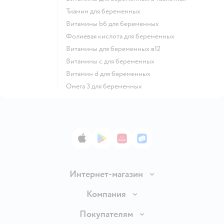
Тиамин для беременных
Витамины b6 для беременных
Фолиевая кислота для беременных
Витамины для беременных в12
Витамины c для беременных
Витамин d для беременных
Омега 3 для беременных
App Store
Google Play
AppGallery
RuStore
Интернет-магазин
Доставка и оплата
Компания
Продавать в Детском мире
О компании
Покупателям
Обмен и возврат товара