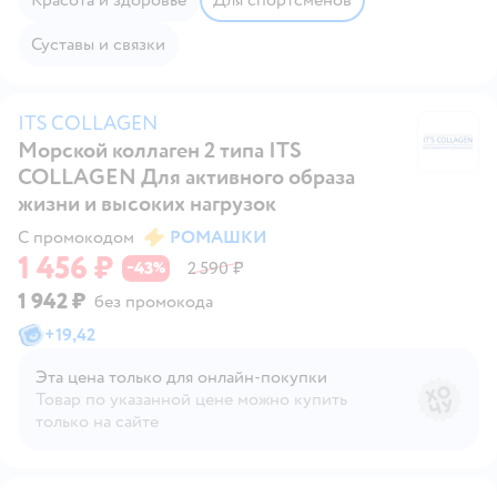
Суставы и связки
ITS COLLAGEN
Морской коллаген 2 типа ITS
I
COLLAGEN Для активного образа
жизни и высоких нагрузок
С промокодом
РОМАШКИ
1 456 ₽
43
2 590 ₽
−
%
1 942 ₽
без промокода
+
19,42
Эта цена только для онлайн‑покупки
Товар по указанной цене можно купить
только на сайте