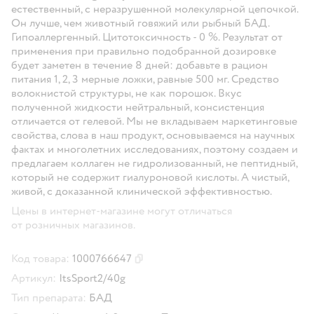
естественный, с неразрушенной молекулярной цепочкой.
Он лучше, чем животный говяжий или рыбный БАД.
Гипоаллергенный. Цитотоксичность - 0 %. Результат от
применения при правильно подобранной дозировке
будет заметен в течение 8 дней: добавьте в рацион
питания 1, 2, 3 мерные ложки, равные 500 мг. Средство
волокнистой структуры, не как порошок. Вкус
полученной жидкости нейтральный, консистенция
отличается от гелевой. Мы не вкладываем маркетинговые
свойства, слова в наш продукт, основываемся на научных
фактах и многолетних исследованиях, поэтому создаем и
предлагаем коллаген не гидролизованный, не пептидный,
который не содержит гиалуроновой кислоты. А чистый,
живой, с доказанной клинической эффективностью.
Цены в интернет-магазине могут отличаться
от розничных магазинов.
Код товара:
1000766647
Скопировать код товара
Артикул:
ItsSport2/40g
Тип препарата:
БАД