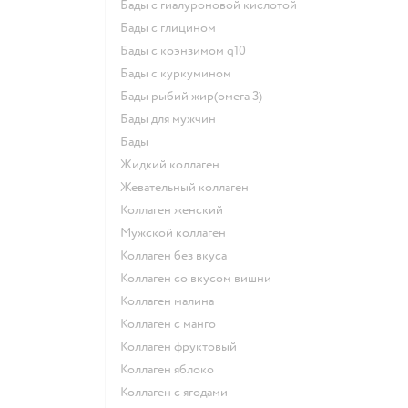
Бады с гиалуроновой кислотой
Бады с глицином
Бады с коэнзимом q10
Бады с куркумином
Бады рыбий жир(омега 3)
Бады для мужчин
Бады
Жидкий коллаген
Жевательный коллаген
Коллаген женский
Мужской коллаген
Коллаген без вкуса
Коллаген со вкусом вишни
Коллаген малина
Коллаген с манго
Коллаген фруктовый
Коллаген яблоко
Коллаген с ягодами