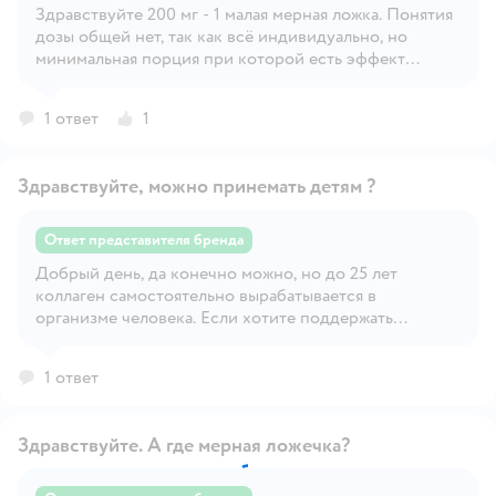
Здравствуйте 200 мг - 1 малая мерная ложка. Понятия
Открыть вопрос
дозы общей нет, так как всё индивидуально, но
минимальная порция при которой есть эффект
начинается от 50 мг или половины малой мерной
ложки.
1 ответ
1
Здравствуйте, можно принемать детям ?
Ответ представителя бренда
Добрый день, да конечно можно, но до 25 лет
Открыть вопрос
коллаген самостоятельно вырабатывается в
организме человека. Если хотите поддержать
организм ребёнка, то принимайте самый минимум. И
на долго хватит и проще физ нагрузки переносить
1 ответ
будет + восстанавливаться.
Здравствуйте. А где мерная ложечка?