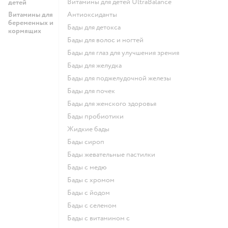
Витамины для детей UltraBalance
детей
Витамины для
Антиоксиданты
беременных и
Бады для детокса
кормящих
Бады для волос и ногтей
Бады для глаз для улучшения зрения
Бады для желудка
Бады для поджелудочной железы
Бады для почек
Бады для женского здоровья
Бады пробиотики
Жидкие бады
Бады сироп
Бады жевательные пастилки
Бады с медю
Бады с хромом
Бады с йодом
Бады с селеном
Бады с витамином c