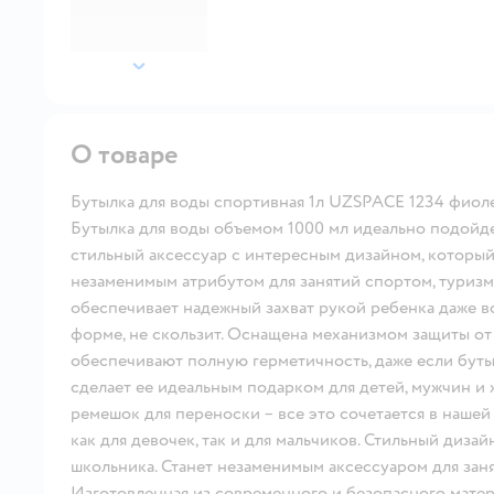
далее
О товаре
Бутылка для воды спортивная 1л UZSPACE 1234 фиол
Бутылка для воды объемом 1000 мл идеально подойдет
стильный аксессуар с интересным дизайном, который 
незаменимым атрибутом для занятий спортом, туризм
обеспечивает надежный захват рукой ребенка даже в
форме, не скользит. Оснащена механизмом защиты от
обеспечивают полную герметичность, даже если буты
сделает ее идеальным подарком для детей, мужчин и
ремешок для переноски – все это сочетается в наше
как для девочек, так и для мальчиков. Стильный диза
школьника. Станет незаменимым аксессуаром для заня
Изготовленная из современного и безопасного матер