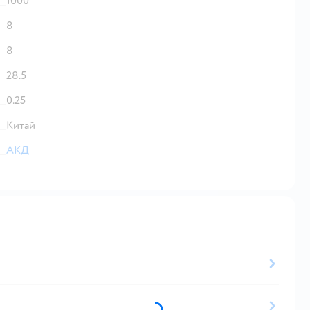
1000
8
8
28.5
0.25
Китай
АКД