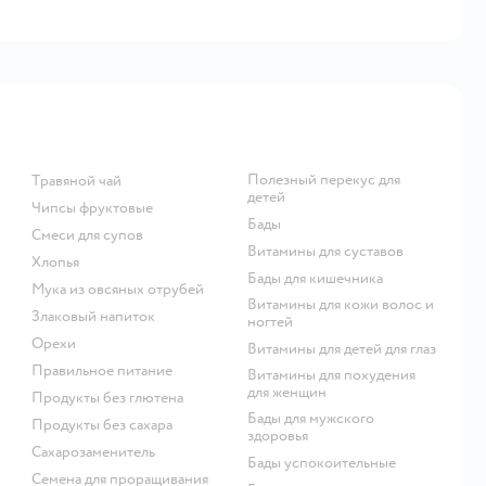
Полезный перекус для
Травяной чай
детей
Чипсы фруктовые
Бады
Смеси для супов
Витамины для суставов
Хлопья
Бады для кишечника
Мука из овсяных отрубей
Витамины для кожи волос и
Злаковый напиток
ногтей
Орехи
Витамины для детей для глаз
Правильное питание
Витамины для похудения
для женщин
Продукты без глютена
Бады для мужского
Продукты без сахара
здоровья
Сахарозаменитель
Бады успокоительные
Семена для проращивания