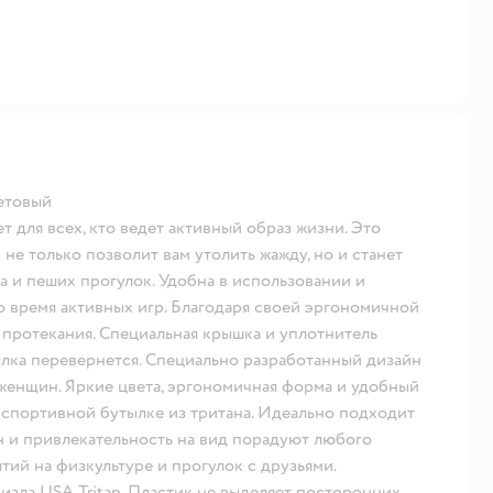
етовый
 для всех, кто ведет активный образ жизни. Это
не только позволит вам утолить жажду, но и станет
а и пеших прогулок. Удобна в использовании и
о время активных игр. Благодаря своей эргономичной
 протекания. Специальная крышка и уплотнитель
лка перевернется. Специально разработанный дизайн
 женщин. Яркие цвета, эргономичная форма и удобный
й спортивной бутылке из тритана. Идеально подходит
йн и привлекательность на вид порадуют любого
тий на физкультуре и прогулок с друзьями.
иала USA Tritan. Пластик не выделяет посторонних