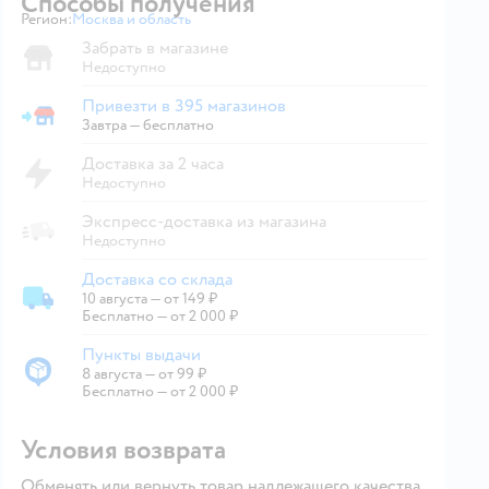
Способы получения
Регион:
Москва и область
Выбор адреса доставки.
Забрать в магазине
Недоступно
Привезти в 395 магазинов
Привезти в магазин
Завтра
—
бесплатно
Доставка за 2 часа
Недоступно
Экспресс-доставка из магазина
Недоступно
Доставка со склада
10 августа
—
от 149 ₽
Доставка со склада
Бесплатно — от 2 000 ₽
Пункты выдачи
8 августа
—
от 99 ₽
Пункты выдачи
Бесплатно — от 2 000 ₽
Условия возврата
Обменять или вернуть товар надлежащего качества