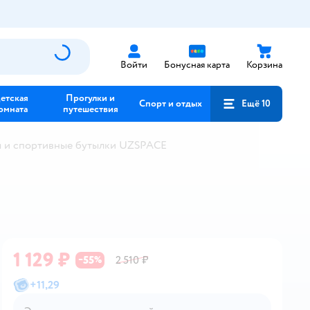
Войти
Бонусная карта
Корзина
етская
Прогулки и
Спорт и отдых
Ещё 10
омната
путешествия
 и спортивные бутылки UZSPACE
1 129 ₽
55
2 510 ₽
−
%
+
11,29