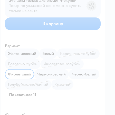
Эта цена только для онлайн‑покупки
Товар по указанной цене можно купить
только на сайте
В корзину
Вариант
Желто-зеленый
Белый
Коричнево-голубой
Розово-голубой
Фиолетово-голубой
Фиолетовый
Черно-красный
Черно-белый
Голубой/темно-синий
Красный
Показать все 11