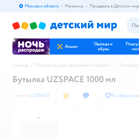
Москва и область
Магазины
Продавать в Детском ми
Выбор адреса доставки.
Одежда и
Подгу
Акции
обувь
гиг
Главная
Продукты для здоровья и спорта
Спортив
Бутылка UZSPACE 1000 мл
UZSPACE
В избранно
назад