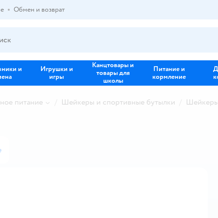
ре
Обмен и возврат
Канцтовары и
зники и
Игрушки и
Питание и
Д
товары для
иена
игры
кормление
к
школы
ное питание
Шейкеры и спортивные бутылки
Шейкеры
е