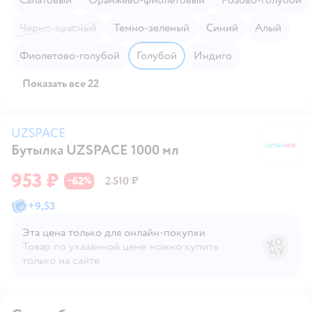
Черно-красный
Темно-зеленый
Синий
Алый
Фиолетово-голубой
Голубой
Индиго
Показать все 22
UZSPACE
Бутылка UZSPACE 1000 мл
U
953 ₽
62
2 510 ₽
−
%
+
9,53
Эта цена только для онлайн‑покупки
Товар по указанной цене можно купить
только на сайте