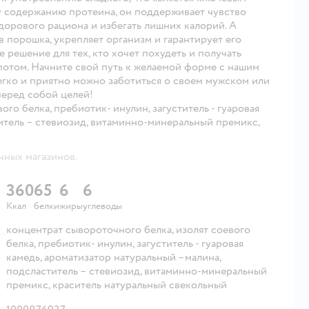
у содержанию протеина, он поддерживает чувство
здорового рациона и избегать лишних калорий. А
 порошка, укрепляет организм и гарантирует его
решение для тех, кто хочет похудеть и получать
 потом. Начните свой путь к желаемой форме с нашим
егко и приятно можно заботиться о своем мужском или
перед собой целей!
го белка, пребиотик- инулин, загуститель - гуаровая
итель – стевиозид, витаминно-минеральный премикс,
чных магазинов.
360
65
6
6
Ккал
белки
жиры
углеводы
концентрат сывороточного белка, изолят соевого
белка, пребиотик- инулин, загуститель - гуаровая
камедь, ароматизатор натуральный –малина,
подсластитель – стевиозид, витаминно-минеральный
премикс, краситель натуральный свекольный