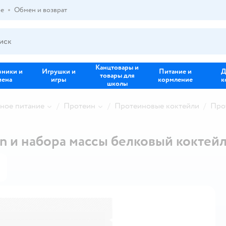
ре
Обмен и возврат
Канцтовары и
зники и
Игрушки и
Питание и
Д
товары для
иена
игры
кормление
к
школы
ное питание
Протеин
Протеиновые коктейли
Про
 и набора массы белковый коктей