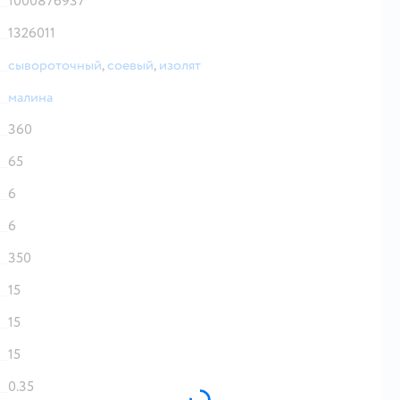
1000876937
1326011
сывороточный
,
соевый
,
изолят
малина
360
65
6
6
350
15
15
15
0.35