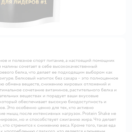
ое и полезное спорт питание, а настоящий помощник
м малины сочетает в себе высококачественный
оевого белка, что делает ее подходящим выбором как
фигуре. Белковый напиток без сахара – это полноценное
ию обмена веществ, снижению жировых отложений и
имальное сочетание витаминов, растительного белка и
тательных веществах и порадует ваши вкусовые
 который обеспечивает высокую биодоступность и
в. Это особенно ценно для тех, кто активно
ие мышц после интенсивных нагрузок. Protein Shake не
нировок, но и способствует сжиганию жира. Что делает
, кто стремится к снижению веса. Кроме того, такая еда
 к употреблению сладкого, что является ключевым