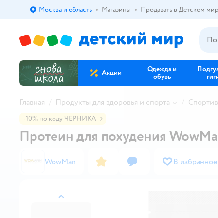
Москва и область
Магазины
Продавать в Детском ми
Выбор адреса доставки.
Одежда и
Подгу
Акции
обувь
гиг
Главная
Продукты для здоровья и спорта
Спортив
-10% по коду ЧЕРНИКА
Протеин для похудения WowMan
WowMan
В избранное
назад