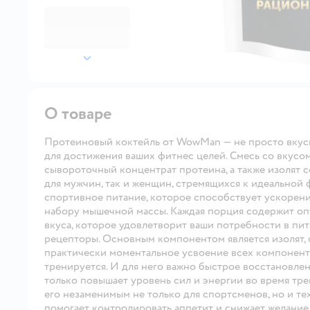
далее
О товаре
Протеиновый коктейль от WowMan — не просто вкусн
для достижения ваших фитнес целей. Смесь со вкусо
сывороточный концентрат протеина, а также изолят с
для мужчин, так и женщин, стремящихся к идеальной 
спортивное питание, которое способствует ускорен
набору мышечной массы. Каждая порция содержит опт
вкуса, которое удовлетворит ваши потребности в пи
рецепторы. Основным компонентом является изолят,
практически моментальное усвоение всех компоненто
тренируется. И для него важно быстрое восстановлен
только повышает уровень сил и энергии во время тре
его незаменимым не только для спортсменов, но и тех
помогает контролировать аппетит и снижает желание