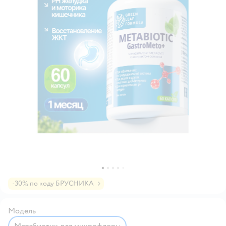
-30% по коду БРУСНИКА
Модель
Метабиотик для микрофлоры