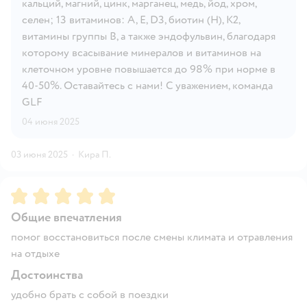
кальций, магний, цинк, марганец, медь, йод, хром,
селен; 13 витаминов: A, E, D3, биотин (H), K2,
витамины группы В, а также эндофульвин, благодаря
которому всасывание минералов и витаминов на
клеточном уровне повышается до 98% при норме в
40-50%. Оставайтесь с нами! С уважением, команда
GLF
04 июня 2025
03 июня 2025
·
Кира П.
Рейтинг:
5
Общие впечатления
помог восстановиться после смены климата и отравления
на отдыхе
Достоинства
удобно брать с собой в поездки