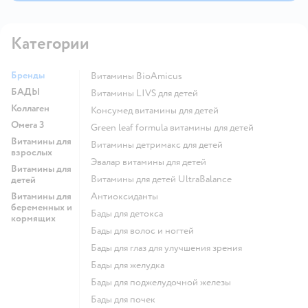
формирования костной системы, для восполнения
суточной потребности детей в витаминах и
минералах в период активного роста и развития.
Категории
Будьте здоровы! С уважением, команда GLF
Бренды
Витамины BioAmicus
БАДЫ
Витамины LIVS для детей
Коллаген
Консумед витамины для детей
Омега 3
Green leaf formula витамины для детей
Витамины для
Витамины детримакс для детей
взрослых
Эвалар витамины для детей
Витамины для
Витамины для детей UltraBalance
детей
Витамины для
Антиоксиданты
беременных и
Бады для детокса
кормящих
Бады для волос и ногтей
Бады для глаз для улучшения зрения
Бады для желудка
Бады для поджелудочной железы
Бады для почек