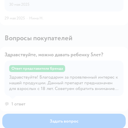
30 мая 2025
29 мая 2025
·
Нина Н.
Вопросы покупателей
Здравствуйте, можно давать ребенку 5лет?
Ответ представителя бренда
Здравствуйте! Благодарим за проявленный интерес к
Открыть вопрос
нашей продукции. Данный препарат предназначен
для взрослых с 18 лет. Советуем обратить внимание
еще на наш препарат - Детский метабиотик нового
поколения (код товара:4974263), содержащий 14
1 ответ
витаминов и 8 минералов. Создан специально для
нормализации микрофлоры кишечника и
пищеварения в целом, запуска естественного
Задать вопрос
иммунитета и повышения энергии, для правильного