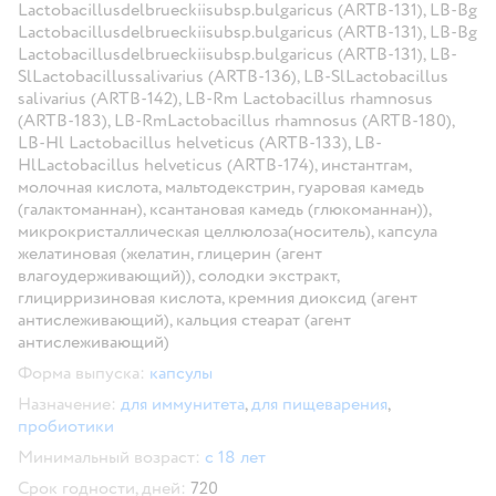
Lactobacillusdelbrueckiisubsp.bulgaricus (ARTB-131), LB-Bg
Lactobacillusdelbrueckiisubsp.bulgaricus (ARTB-131), LB-Bg
Lactobacillusdelbrueckiisubsp.bulgaricus (ARTB-131), LB-
SlLactobacillussalivarius (ARTB-136), LB-SlLactobacillus
salivarius (ARTB-142), LB-Rm Lactobacillus rhamnosus
(ARTB-183), LB-RmLactobacillus rhamnosus (ARTB-180),
LB-Hl Lactobacillus helveticus (ARTB-133), LB-
HlLactobacillus helveticus (ARTB-174), инстантгам,
молочная кислота, мальтодекстрин, гуаровая камедь
(галактоманнан), ксантановая камедь (глюкоманнан)),
микрокристаллическая целлюлоза(носитель), капсула
желатиновая (желатин, глицерин (агент
влагоудерживающий)), солодки экстракт,
глицирризиновая кислота, кремния диоксид (агент
антислеживающий), кальция стеарат (агент
антислеживающий)
Форма выпуска:
капсулы
Назначение:
для иммунитета
,
для пищеварения
,
пробиотики
Минимальный возраст:
с 18 лет
Срок годности, дней:
720