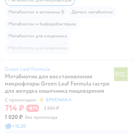
Метабиотик и витамины В
Детокс метабиотик
Метабиотик и бифидобактерии
Метабиотик для кишечника
Метабиотик для кишечника
Green Leaf Formula
Метабиотик для восстановления
Gr
микрофлоры Green Leaf Formula гастро
для желудка кишечника пищеварения
С промокодом
БРУСНИКА
714 ₽
81
3 924 ₽
−
%
1 020 ₽
без промокода
+
10,20