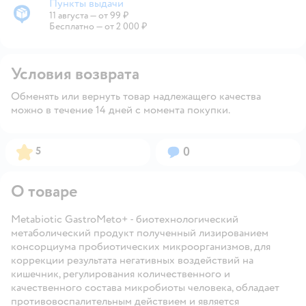
Пункты выдачи
11 августа
—
от 99 ₽
Пункты выдачи
Бесплатно — от 2 000 ₽
Условия возврата
Обменять или вернуть товар надлежащего качества
можно в течение 14 дней с момента покупки.
Рейтинг:
Вопросов:
5
0
О товаре
Metabiotic GastroMeto+ - биотехнологический
метаболический продукт полученный лизированием
консорциума пробиотических микроорганизмов, для
коррекции результата негативных воздействий на
кишечник, регулирования количественного и
качественного состава микробиоты человека, обладает
противовоспалительным действием и является