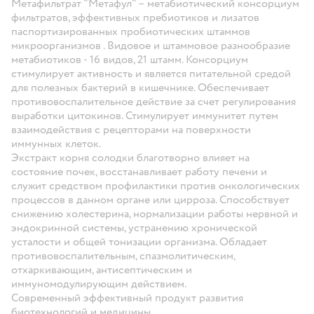
Метафильтрат "Метафул" – метабиотический консорциум
фильтратов, эффективных пребиотиков и лизатов
паспортизированных пробиотических штаммов
микроорганизмов . Видовое и штаммовое разнообразие
метабиотиков - 16 видов, 21 штамм. Консорциум
стимулирует активность и является питательной средой
для полезных бактерий в кишечнике. Обеспечивает
противовоспалительное действие за счет регулирования
выработки цитокинов. Стимулирует иммунитет путем
взаимодействия с рецепторами на поверхности
иммунных клеток.
Экстракт корня солодки благотворно влияет на
состояние почек, восстанавливает работу печени и
служит средством профилактики против онкологических
процессов в данном органе или цирроза. Способствует
снижению холестерина, нормализации работы нервной и
эндокринной системы, устранению хронической
усталости и общей тонизации организма. Обладает
противовоспалительным, спазмолитическим,
отхаркивающим, антисептическим и
иммуномодулирующим действием.
Современный эффективный продукт развития
биотехнологий и медицины.