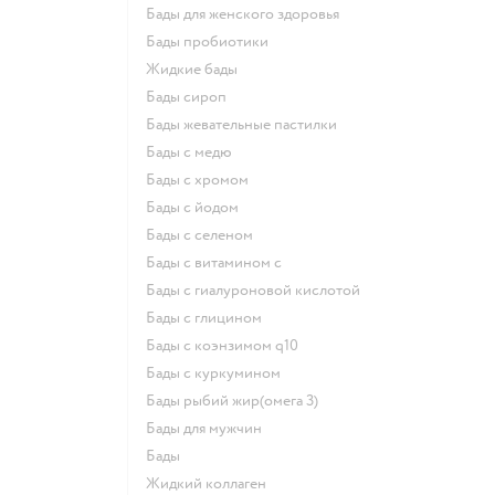
Бады для женского здоровья
Бады пробиотики
Жидкие бады
Бады сироп
Бады жевательные пастилки
Бады с медю
Бады с хромом
Бады с йодом
Бады с селеном
Бады с витамином c
Бады с гиалуроновой кислотой
Бады с глицином
Бады с коэнзимом q10
Бады с куркумином
Бады рыбий жир(омега 3)
Бады для мужчин
Бады
Жидкий коллаген