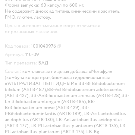
Форма выпуска: 60 капсул по 600 мг.
Не содержит: диоксид титана, химический краситель,
ГМО, глютен, лактозу.
Цены в интернет-магазине могут отличаться
от розничных магазинов.
Код товара:
1001040976
Скопировать код товара
Артикул:
110-09
Тип препарата:
БАД
Состав:
комплексная пищевая добавка «Метафул»
(комбуча концентрат, биомасса гидролизованная
«УЛЬТРАЛИЗАТ ПЕПТИДНЫЙ» BB-Bf Bifidobacterium
bifidum (ARTB-187),BB-Ad Bifidobacterium adolescentis
(ARTB-127), BB-AnBifidobacterium animalis (ARTB-128),BB-
Ln Bifidobacteriumlongum (ARTB-184), BB-
BrBifidobacterium breve (ARTB-129), BB-
IfBifidobacteriuminfantis (ARTB-189), LB-Ac Lactobacillus
acidophilus (ARTB-130), LB-AcLactobacillus acidophilus
(ARTB-177), LB-PlLactobacillus plantarum (ARTB-135), LB-
PlLactobacillus plantarum (ARTB-175), LB-Bg