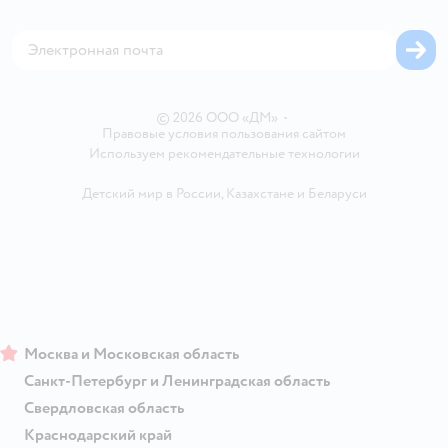
Оплата Мокка
Сертификат АКИТ
Корм для собак
Горячая линия безопасности
Карта возврата
Обратная связь
Одежда для собак
Вакансии
Блог
Карта сайта
Ветаптека
Контакты
Магазины сети
© 2026 ООО «ДМ»
•
Правовые условия пользования сайтом
Используем рекомендательные технологии
Детский мир в России
,
Казахстане
и
Беларуси
Москва и Московская область
Санкт-Петербург и Ленинградская область
Свердловская область
Краснодарский край