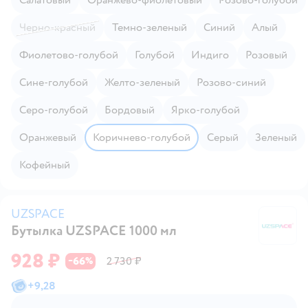
Черно-красный
Темно-зеленый
Синий
Алый
Фиолетово-голубой
Голубой
Индиго
Розовый
Сине-голубой
Желто-зеленый
Розово-синий
Серо-голубой
Бордовый
Ярко-голубой
Оранжевый
Коричнево-голубой
Серый
Зеленый
Кофейный
UZSPACE
Бутылка UZSPACE 1000 мл
U
928 ₽
66
2 730 ₽
−
%
+
9,28