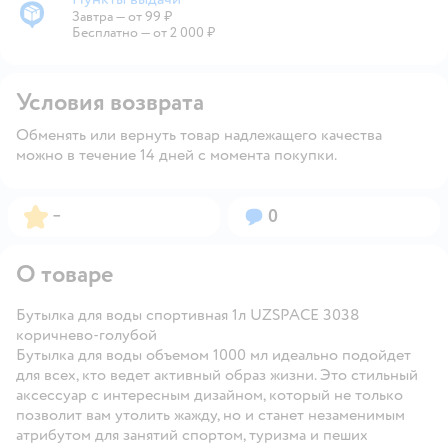
Завтра
—
от 99 ₽
Пункты выдачи
Бесплатно — от 2 000 ₽
Условия возврата
Обменять или вернуть товар надлежащего качества
можно в течение 14 дней с момента покупки.
Рейтинг:
Вопросов:
–
0
О товаре
Бутылка для воды спортивная 1л UZSPACE 3038
коричнево-голубой
Бутылка для воды объемом 1000 мл идеально подойдет
для всех, кто ведет активный образ жизни. Это стильный
аксессуар с интересным дизайном, который не только
позволит вам утолить жажду, но и станет незаменимым
атрибутом для занятий спортом, туризма и пеших