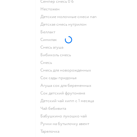
семпер смесь 0 6
нестожен
Детские молочные смеси nan
детская смесь нутрилон
беллакт
симилак
смесь агуша
бибиколь смесь
смесь
смесь для новорожденных
сок сады придонья
агуша сок для беременных
сок детский фрутоняня
детский чай хипп с 1 месяца
чай бебивита
бабушкино лукошко чай
ручки на бутылочку авент
тарелочка