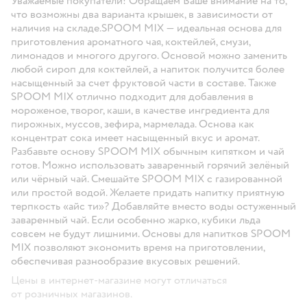
Уважаемые покупатели! Обращаем Ваше внимание на то,
что возможны два варианта крышек, в зависимости от
наличия на складе.SPOOM MIX — идеальная основа для
приготовления ароматного чая, коктейлей, смузи,
лимонадов и многого другого. Основой можно заменить
любой сироп для коктейлей, а напиток получится более
насыщенный за счет фруктовой части в составе. Также
SPOOM MIX отлично подходит для добавления в
мороженое, творог, каши, в качестве ингредиента для
пирожных, муссов, зефира, мармелада. Основа как
концентрат сока имеет насыщенный вкус и аромат.
Разбавьте основу SPOOM MIX обычным кипятком и чай
готов. Можно использовать заваренный горячий зелёный
или чёрный чай. Смешайте SPOOM MIX с газированной
или простой водой. Желаете придать напитку приятную
терпкость «айс ти»? Добавляйте вместо воды остуженный
заваренный чай. Если особенно жарко, кубики льда
совсем не будут лишними. Основы для напитков SPOOM
MIX позволяют экономить время на приготовлении,
обеспечивая разнообразие вкусовых решений.
Цены в интернет-магазине могут отличаться
от розничных магазинов.