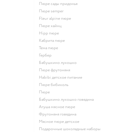
пюре сады придонья
пюре semper
fleur alpine пюре
пюре хайнц
hipp пюре
кабрита пюре
тема пюре
гербер
бабушкино лукошко
пюре фрутоняня
habibi детское питание
пюре бибиколь
пюре
бабушкино лукошко говядина
агуша мясное пюре
фрутоняня говядина
мясное пюре детское
подарочные шоколадные наборы