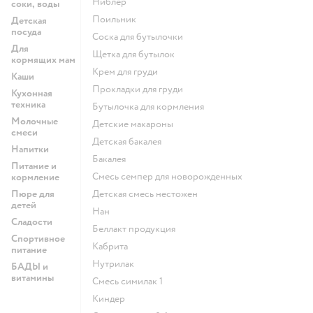
ниблер
соки, воды
поильник
Детская
посуда
соска для бутылочки
Для
щетка для бутылок
кормящих мам
крем для груди
Каши
прокладки для груди
Кухонная
техника
бутылочка для кормления
Молочные
детские макароны
смеси
детская бакалея
Напитки
бакалея
Питание и
смесь семпер для новорожденных
кормление
Пюре для
детская смесь нестожен
детей
нан
Сладости
беллакт продукция
Спортивное
кабрита
питание
нутрилак
БАДЫ и
витамины
смесь симилак 1
киндер