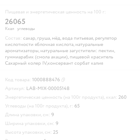
Пищевая и энергетическая ценность на 100 г:
260
65
Ккал
углеводы
Состав:
сахар, груша, мёд, вода питьевая, регулятор
кислотности яблочная кислота, натуральные
ароматизаторы, натуральные загустители: пектин,
гуммиарабик (смола акации), пищевой краситель
Сахарный колер IV,консервант сорбат калия
Код товара:
1000888476
Скопировать код товара
Артикул:
LAB-MIX-00005148
Энергетическая ценность (на 100г продукта), ккал:
260
Углеводы (на 100г продукта), г:
65
Длина упаковки, см:
9
Ширина упаковки, см:
9
Высота упаковки, см:
25