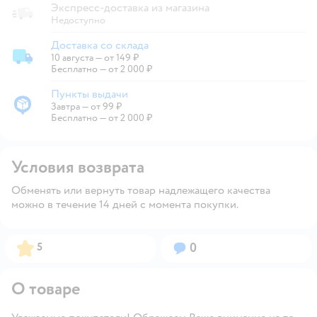
Экспресс-доставка из магазина
Недоступно
Доставка со склада
10 августа
—
от 149 ₽
Доставка со склада
Бесплатно — от 2 000 ₽
Пункты выдачи
Завтра
—
от 99 ₽
Пункты выдачи
Бесплатно — от 2 000 ₽
Условия возврата
Обменять или вернуть товар надлежащего качества
можно в течение 14 дней с момента покупки.
Рейтинг:
Вопросов:
5
0
О товаре