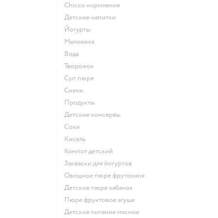
chicco кормления
детские напитки
йогурты
малоежка
Вода
творожок
суп пюре
Снеки
Продукты
детские консервы
Соки
кисель
компот детский
Закваски для йогуртов
овощное пюре фрутоняня
детское пюре кабачок
пюре фруктовое агуша
детское питание мясное