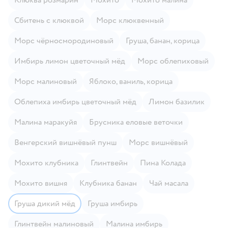
Сбитень с клюквой
Морс клюквенный
Морс чёрносмородиновый
Груша, банан, корица
Имбирь лимон цветочный мёд
Морс облепиховый
Морс малиновый
Яблоко, ваниль, корица
Облепиха имбирь цветочный мёд
Лимон базилик
Малина маракуйя
Брусника еловые веточки
Венгерский вишнёвый пунш
Морс вишнёвый
Мохито клубника
Глинтвейн
Пина Колада
Мохито вишня
Клубника банан
Чай масала
Груша дикий мёд
Груша имбирь
Глинтвейн малиновый
Малина имбирь