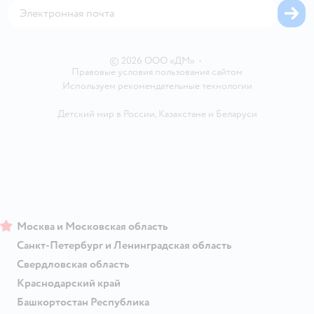
Карта возврата
Обратная связь
Одежда для собак
Вакансии
Блог
Карта сайта
Ветаптека
Контакты
Магазины сети
© 2026 ООО «ДМ»
•
Правовые условия пользования сайтом
Используем рекомендательные технологии
Детский мир в России
,
Казахстане
и
Беларуси
Москва и Московская область
Санкт-Петербург и Ленинградская область
Свердловская область
Краснодарский край
Башкортостан Республика