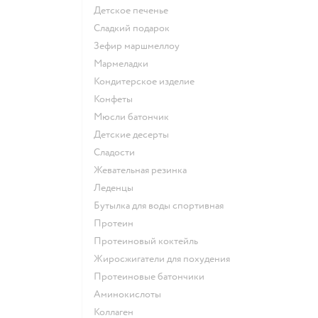
детское печенье
сладкий подарок
зефир маршмеллоу
мармеладки
кондитерское изделие
конфеты
мюсли батончик
детские десерты
сладости
жевательная резинка
леденцы
Бутылка для воды спортивная
Протеин
Протеиновый коктейль
Жиросжигатели для похудения
Протеиновые батончики
Аминокислоты
Коллаген