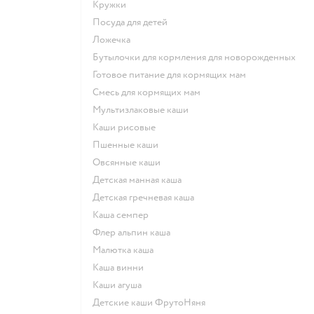
кружки
посуда для детей
ложечка
бутылочки для кормления для новорожденных
готовое питание для кормящих мам
смесь для кормящих мам
Мультизлаковые каши
Каши рисовые
Пшенные каши
овсянные каши
детская манная каша
детская гречневая каша
каша семпер
флер альпин каша
малютка каша
каша винни
каши агуша
Детские каши ФрутоНяня