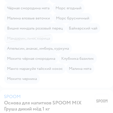
Чёрная смородина мята
Морс ягодный
Малина еловые веточки
Морс брусничный
Вишня миндаль розовый перец
Байкерский чай
Мандарин, личи, корица
Апельсин, ананас, имбирь, куркума
Мохито чёрная смородина
Клубника базилик
Манго маракуйя тайский кокос
Малина мята
Мохито черника
SPOOM
Основа для напитков SPOOM MIX
S
Груша дикий мёд 1 кг