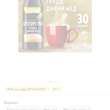
-30% по коду БРУСНИКА
3+1
Вариант
Клюква розмарин
Мохито
Мохито малина